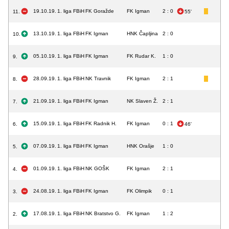
19.10.19.
1. liga FBiH
FK Goražde
FK Igman
2 : 0
11.
55'
13.10.19.
1. liga FBiH
FK Igman
HNK Čapljina
2 : 0
10.
05.10.19.
1. liga FBiH
FK Igman
FK Rudar K.
1 : 0
9.
28.09.19.
1. liga FBiH
NK Travnik
FK Igman
2 : 1
8.
21.09.19.
1. liga FBiH
FK Igman
NK Slaven Ž.
2 : 1
7.
15.09.19.
1. liga FBiH
FK Radnik H.
FK Igman
0 : 1
6.
46'
07.09.19.
1. liga FBiH
FK Igman
HNK Orašje
1 : 0
5.
01.09.19.
1. liga FBiH
NK GOŠK
FK Igman
2 : 1
4.
24.08.19.
1. liga FBiH
FK Igman
FK Olimpik
0 : 1
3.
17.08.19.
1. liga FBiH
NK Bratstvo G.
FK Igman
1 : 2
2.