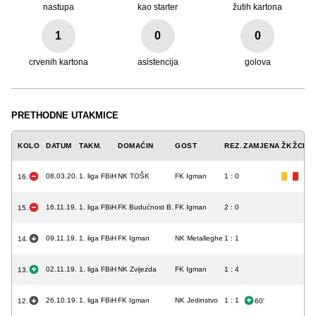
nastupa
kao starter
žutih kartona
1
0
0
crvenih kartona
asistencija
golova
PRETHODNE UTAKMICE
KOLO
DATUM
TAKM.
DOMAĆIN
GOST
REZ.
ZAMJENA
ŽK
ŽCK
C
08.03.20.
1. liga FBiH
NK TOŠK
FK Igman
1 : 0
16.
16.11.19.
1. liga FBiH
FK Budućnost B.
FK Igman
2 : 0
15.
09.11.19.
1. liga FBiH
FK Igman
NK Metalleghe
1 : 1
14.
02.11.19.
1. liga FBiH
NK Zvijezda
FK Igman
1 : 4
13.
26.10.19.
1. liga FBiH
FK Igman
NK Jedinstvo
1 : 1
12.
60'