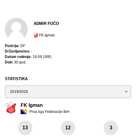
ADMIR FOČO
FK Igman
Pozicija:
DF
Državljanstvo:
-
Datum rođenja:
19.09.1995.
Dob:
30 god.
STATISTIKA
Sezona
FK Igman
Prva liga Federacije BiH
13
12
3