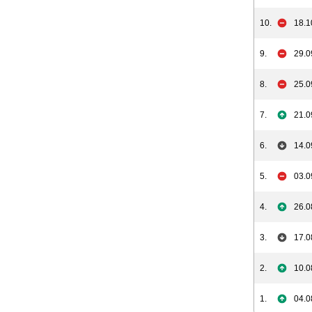
10.
18.1
9.
29.0
8.
25.0
7.
21.0
6.
14.0
5.
03.0
4.
26.0
3.
17.0
2.
10.0
1.
04.0