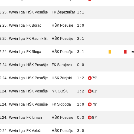
3.25.
Wwin liga
HŠK Posušje
FK Željezničar
1 : 1
2.25.
Wwin liga
FK Borac
HŠK Posušje
2 : 0
2.25.
Wwin liga
FK Radnik B.
HŠK Posušje
2 : 1
2.24.
Wwin liga
FK Sloga
HŠK Posušje
3 : 1
2.24.
Wwin liga
HŠK Posušje
FK Sarajevo
0 : 0
2.24.
Wwin liga
HŠK Posušje
HŠK Zrinjski
1 : 2
79'
1.24.
Wwin liga
HŠK Posušje
NK GOŠK
1 : 2
61'
1.24.
Wwin liga
HŠK Posušje
FK Sloboda
2 : 0
79'
1.24.
Wwin liga
FK Igman
HŠK Posušje
0 : 3
87'
0.24.
Wwin liga
FK Velež
HŠK Posušje
3 : 0