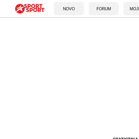
NOVO
FORUM
MOJ