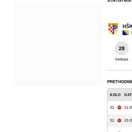
STATISTIKA
HŠK
28
nastupa
PRETHODNE
KOLO
DA
33.
31.0
32.
25.0