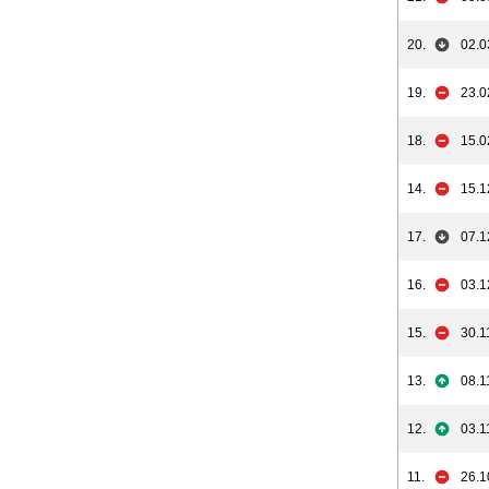
20.
02.0
19.
23.0
18.
15.0
14.
15.1
17.
07.1
16.
03.1
15.
30.1
13.
08.1
12.
03.1
11.
26.1