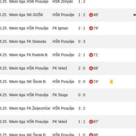
5.25.
Wwin liga
HŠK Posušje
HŠK Zrinjski
1 : 2
5.25.
Wwin liga
NK GOŠK
HŠK Posušje
1 : 2
46'
5.25.
Wwin liga
HŠK Posušje
FK Igman
2 : 1
79'
4.25.
Wwin liga
FK Sloboda
HŠK Posušje
0 : 3
4.25.
Wwin liga
FK Radnik B.
HŠK Posušje
2 : 1
71'
4.25.
Wwin liga
HŠK Posušje
FK Velež
2 : 0
68'
4.25.
Wwin liga
NK Široki B.
HŠK Posušje
0 : 0
74'
4.25.
Wwin liga
HŠK Posušje
FK Sloga
0 : 0
3.25.
Wwin liga
FK Željezničar
HŠK Posušje
3 : 2
3.25.
Wwin liga
HŠK Posušje
FK Velež
1 : 1
87'
3.25.
Wwin liga
NK Široki B.
HŠK Posušje
1 : 0
88'