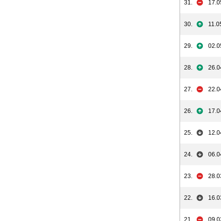
31.
17.0
30.
11.0
29.
02.0
28.
26.0
27.
22.0
26.
17.0
25.
12.0
24.
06.0
23.
28.0
22.
16.0
21.
09.0