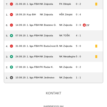
21.09.19.
1. liga FBiH
NK Zvijezda
FK Olimpik
0 : 2
7.
18.09.19.
Kup BiH
NK Zvijezda
HŠK Zrinjski
0 : 4
1.
14.09.19.
1. liga FBiH
NK Bratstvo G.
NK Zvijezda
3 : 0
6.
29'
07.09.19.
1. liga FBiH
NK Zvijezda
NK TOŠK
4 : 1
5.
31.08.19.
1. liga FBiH
FK Budućnost B.
NK Zvijezda
5 : 0
4.
24.08.19.
1. liga FBiH
NK Zvijezda
NK Metalleghe
5 : 0
3.
17.08.19.
1. liga FBiH
FK Rudar K.
NK Zvijezda
0 : 2
2.
10.08.19.
1. liga FBiH
NK Jedinstvo
NK Zvijezda
1 : 1
1.
KONTAKT
IMPRESSUM