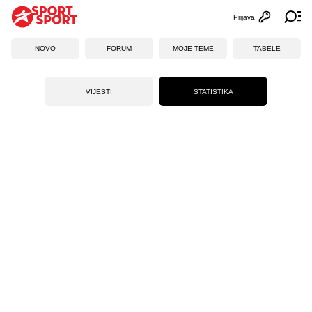
Prijava
Otvori profi
Ot
NOVO
FORUM
MOJE TEME
TABELE
VIJESTI
STATISTIKA