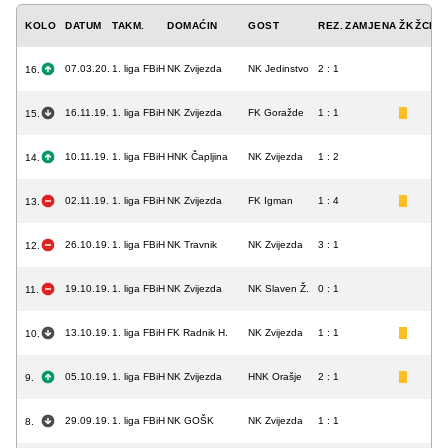
KOLO
DATUM
TAKM.
DOMAĆIN
GOST
REZ.
ZAMJENA
ŽK
ŽCK
C
07.03.20.
1. liga FBiH
NK Zvijezda
NK Jedinstvo
2 : 1
16.
16.11.19.
1. liga FBiH
NK Zvijezda
FK Goražde
1 : 1
15.
10.11.19.
1. liga FBiH
HNK Čapljina
NK Zvijezda
1 : 2
14.
02.11.19.
1. liga FBiH
NK Zvijezda
FK Igman
1 : 4
13.
26.10.19.
1. liga FBiH
NK Travnik
NK Zvijezda
3 : 1
12.
19.10.19.
1. liga FBiH
NK Zvijezda
NK Slaven Ž.
0 : 1
11.
13.10.19.
1. liga FBiH
FK Radnik H.
NK Zvijezda
1 : 1
10.
05.10.19.
1. liga FBiH
NK Zvijezda
HNK Orašje
2 : 1
9.
29.09.19.
1. liga FBiH
NK GOŠK
NK Zvijezda
1 : 1
8.