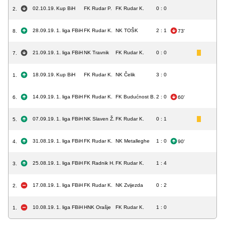
02.10.19.
Kup BiH
FK Rudar P.
FK Rudar K.
0 : 0
2.
28.09.19.
1. liga FBiH
FK Rudar K.
NK TOŠK
2 : 1
8.
73'
21.09.19.
1. liga FBiH
NK Travnik
FK Rudar K.
0 : 0
7.
18.09.19.
Kup BiH
FK Rudar K.
NK Čelik
3 : 0
1.
14.09.19.
1. liga FBiH
FK Rudar K.
FK Budućnost B.
2 : 0
6.
60'
07.09.19.
1. liga FBiH
NK Slaven Ž.
FK Rudar K.
0 : 1
5.
31.08.19.
1. liga FBiH
FK Rudar K.
NK Metalleghe
1 : 0
4.
90'
25.08.19.
1. liga FBiH
FK Radnik H.
FK Rudar K.
1 : 4
3.
17.08.19.
1. liga FBiH
FK Rudar K.
NK Zvijezda
0 : 2
2.
10.08.19.
1. liga FBiH
HNK Orašje
FK Rudar K.
1 : 0
1.