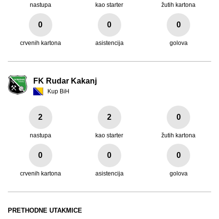
nastupa
kao starter
žutih kartona
0
0
0
crvenih kartona
asistencija
golova
FK Rudar Kakanj
Kup BiH
2
2
0
nastupa
kao starter
žutih kartona
0
0
0
crvenih kartona
asistencija
golova
PRETHODNE UTAKMICE