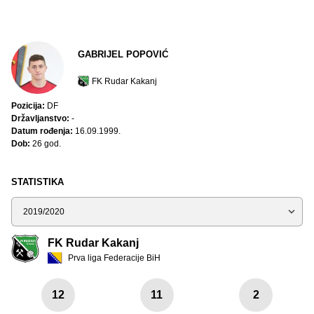
GABRIJEL POPOVIĆ
FK Rudar Kakanj
Pozicija:
DF
Državljanstvo:
-
Datum rođenja:
16.09.1999.
Dob:
26 god.
STATISTIKA
Sezona
FK Rudar Kakanj
Prva liga Federacije BiH
12
11
2