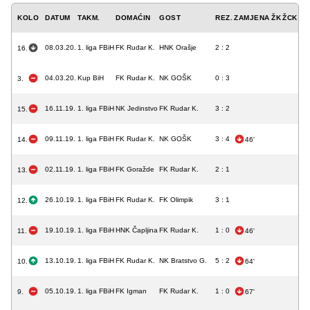
KOLO
DATUM
TAKM.
DOMAĆIN
GOST
REZ.
ZAMJENA
ŽK
ŽCK
CK
08.03.20.
1. liga FBiH
FK Rudar K.
HNK Orašje
2 : 2
16.
04.03.20.
Kup BiH
FK Rudar K.
NK GOŠK
0 : 3
3.
16.11.19.
1. liga FBiH
NK Jedinstvo
FK Rudar K.
3 : 2
15.
09.11.19.
1. liga FBiH
FK Rudar K.
NK GOŠK
3 : 4
14.
46'
02.11.19.
1. liga FBiH
FK Goražde
FK Rudar K.
2 : 1
13.
26.10.19.
1. liga FBiH
FK Rudar K.
FK Olimpik
3 : 1
12.
19.10.19.
1. liga FBiH
HNK Čapljina
FK Rudar K.
1 : 0
11.
46'
13.10.19.
1. liga FBiH
FK Rudar K.
NK Bratstvo G.
5 : 2
10.
64'
05.10.19.
1. liga FBiH
FK Igman
FK Rudar K.
1 : 0
9.
67'