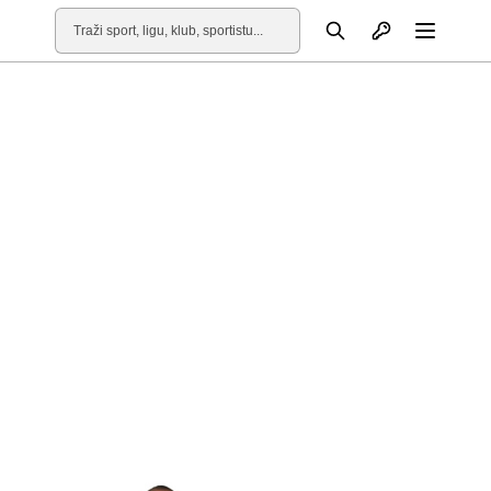
Otvori profil
Pretraga
Otvori