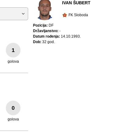
IVAN ŠUBERT
FK Sloboda
Pozicija:
DF
Državljanstvo:
-
Datum rođenja:
14.10.1993.
Dob:
32 god.
1
golova
0
golova