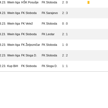
4.23.
Wwin liga
HŠK Posušje
FK Sloboda
2 : 0
4.23.
Wwin liga
FK Sloboda
FK Sarajevo
2 : 3
3.23.
Wwin liga
FK Velež
FK Sloboda
0 : 0
3.23.
Wwin liga
FK Sloboda
FK Leotar
2 : 1
3.23.
Wwin liga
FK Željezničar
FK Sloboda
1 : 0
2.23.
Wwin liga
FK Sloga D.
FK Sloboda
2 : 2
2.23.
Kup BiH
FK Sloboda
FK Sloga D.
1 : 1