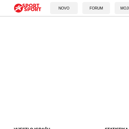
NOVO
FORUM
MOJ