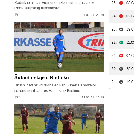
Radnik je u trci s vremenom zbog turbulencija oko
25.
08.0
izbora klupskog rukovodstva.
1
01.07.21. 23:30
24.
02.0
23.
19.0
22.
11.0
21.
04.0
20.
25.0
Šubert ostaje u Radniku
2.
19.0
Iskusni defanzivni fudbaler Ivan Šubert i u nastavku
sezone nosit će dres Radnika iz Bijeljine.
1
12.02.21. 19:15