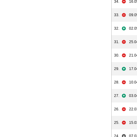
34.
16.0
33.
09.0
32.
02.0
31.
25.0
30.
21.0
29.
17.0
28.
10.0
27.
03.0
26.
22.0
25.
15.0
24.
07.0