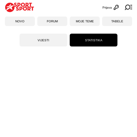
Prijava
Otvori profi
Ot
NOVO
FORUM
MOJE TEME
TABELE
VIJESTI
STATISTIKA