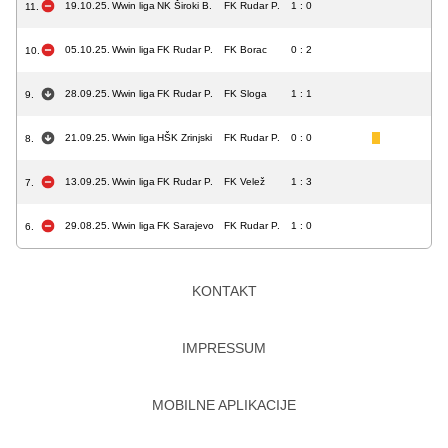
19.10.25.
Wwin liga
NK Široki B.
FK Rudar P.
1 : 0
11.
05.10.25.
Wwin liga
FK Rudar P.
FK Borac
0 : 2
10.
28.09.25.
Wwin liga
FK Rudar P.
FK Sloga
1 : 1
9.
21.09.25.
Wwin liga
HŠK Zrinjski
FK Rudar P.
0 : 0
8.
13.09.25.
Wwin liga
FK Rudar P.
FK Velež
1 : 3
7.
29.08.25.
Wwin liga
FK Sarajevo
FK Rudar P.
1 : 0
6.
KONTAKT
IMPRESSUM
MOBILNE APLIKACIJE