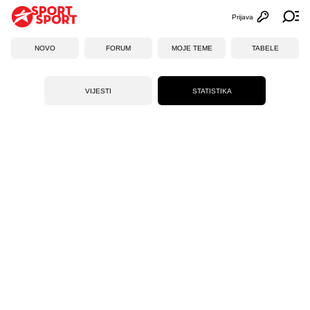
Prijava
Otvori profi
Ot
NOVO
FORUM
MOJE TEME
TABELE
VIJESTI
STATISTIKA