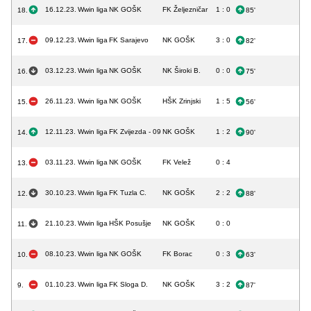
16.12.23.
Wwin liga
NK GOŠK
FK Željezničar
1 : 0
18.
85'
09.12.23.
Wwin liga
FK Sarajevo
NK GOŠK
3 : 0
17.
82'
03.12.23.
Wwin liga
NK GOŠK
NK Široki B.
0 : 0
16.
75'
26.11.23.
Wwin liga
NK GOŠK
HŠK Zrinjski
1 : 5
15.
56'
12.11.23.
Wwin liga
FK Zvijezda - 09
NK GOŠK
1 : 2
14.
90'
03.11.23.
Wwin liga
NK GOŠK
FK Velež
0 : 4
13.
30.10.23.
Wwin liga
FK Tuzla C.
NK GOŠK
2 : 2
12.
88'
21.10.23.
Wwin liga
HŠK Posušje
NK GOŠK
0 : 0
11.
08.10.23.
Wwin liga
NK GOŠK
FK Borac
0 : 3
10.
63'
01.10.23.
Wwin liga
FK Sloga D.
NK GOŠK
3 : 2
9.
87'