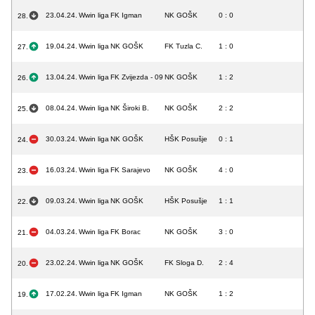
23.04.24.
Wwin liga
FK Igman
NK GOŠK
0 : 0
28.
19.04.24.
Wwin liga
NK GOŠK
FK Tuzla C.
1 : 0
27.
13.04.24.
Wwin liga
FK Zvijezda - 09
NK GOŠK
1 : 2
26.
08.04.24.
Wwin liga
NK Široki B.
NK GOŠK
2 : 2
25.
30.03.24.
Wwin liga
NK GOŠK
HŠK Posušje
0 : 1
24.
16.03.24.
Wwin liga
FK Sarajevo
NK GOŠK
4 : 0
23.
09.03.24.
Wwin liga
NK GOŠK
HŠK Posušje
1 : 1
22.
04.03.24.
Wwin liga
FK Borac
NK GOŠK
3 : 0
21.
23.02.24.
Wwin liga
NK GOŠK
FK Sloga D.
2 : 4
20.
17.02.24.
Wwin liga
FK Igman
NK GOŠK
1 : 2
19.