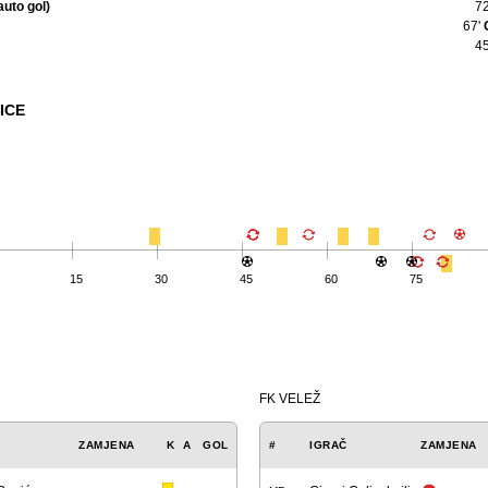
auto gol)
7
67'
4
ICE
15
30
45
60
75
FK VELEŽ
ZAMJENA
K
A
GOL
#
IGRAČ
ZAMJENA