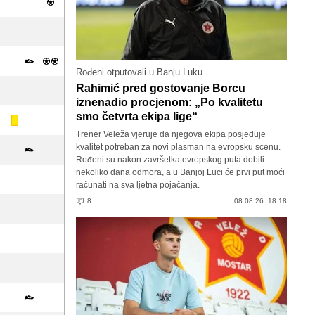
Rođeni otputovali u Banju Luku
Rahimić pred gostovanje Borcu
iznenadio procjenom: „Po kvalitetu
smo četvrta ekipa lige“
Trener Veleža vjeruje da njegova ekipa posjeduje
kvalitet potreban za novi plasman na evropsku scenu.
Rođeni su nakon završetka evropskog puta dobili
nekoliko dana odmora, a u Banjoj Luci će prvi put moći
računati na sva ljetna pojačanja.
8
08.08.26. 18:18