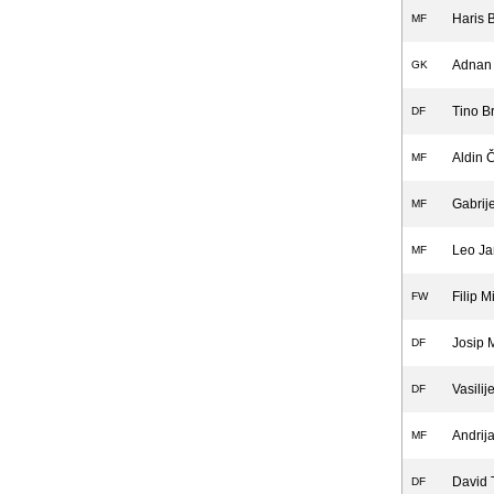
Haris 
MF
Adnan
GK
Tino B
DF
Aldin Č
MF
Gabrij
MF
Leo Ja
MF
Filip M
FW
Josip M
DF
Vasili
DF
Andrij
MF
David 
DF