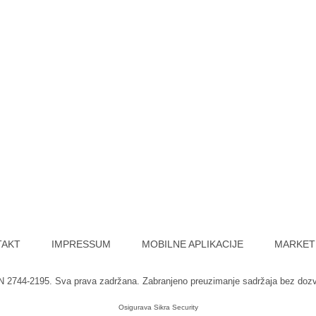
TAKT
IMPRESSUM
MOBILNE APLIKACIJE
MARKET
SN 2744-2195. Sva prava zadržana. Zabranjeno preuzimanje sadržaja bez doz
Osigurava
Sikra Security