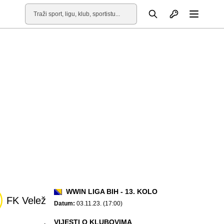
Otvori profil
Pretraga
Otvori
WWIN LIGA BIH - 13. KOLO
FK Velež
Datum:
03.11.23. (17:00)
VIJESTI O KLUBOVIMA