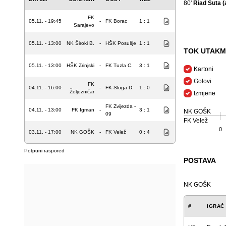
80'
Riad Šuta (
FK
05.11. - 19:45
-
FK Borac
1 : 1
Sarajevo
05.11. - 13:00
NK Široki B.
-
HŠK Posušje
1 : 1
TOK UTAKM
05.11. - 13:00
HŠK Zrinjski
-
FK Tuzla C.
3 : 1
Kartoni
Golovi
FK
04.11. - 16:00
-
FK Sloga D.
1 : 0
Željezničar
Izmjene
FK Zvijezda -
04.11. - 13:00
FK Igman
-
3 : 1
NK GOŠK
09
FK Velež
0
03.11. - 17:00
NK GOŠK
-
FK Velež
0 : 4
Potpuni raspored
POSTAVA
NK GOŠK
#
IGRAČ