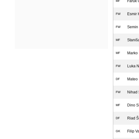
Faruk 
MF
Esmir 
FW
Semin 
FW
Staniš
MF
Marko 
MF
Luka N
FW
Mateo 
DF
Nihad 
FW
Dino S
MF
Riad Š
DF
Filip Va
GK