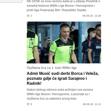
NK GOŠK za novu sezonu kada je u pitanju Pravilnik o
saradnji klubova WWIn Lige Bosne i Hercegovine i
prvih liga Federacije BiH i Republike Srpske.
3
06.08.26. 13:26
Službena lica za 1. kolo WWin lige
Admir Musić sudi derbi Borca i Veleža,
poznato gdje će igrati Sarajevo i
Radnik!
Nakon ljetnog odmora sutra počinjen ova sezona
WWin lige Bosne i Hercegovine, a poznata su i
službena lica za utakmice prvog kola.
6
06.08.26. 11:12