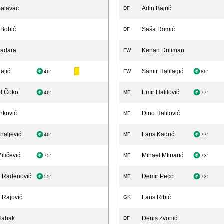
Balavac
Adin Bajrić
DF
 Bobić
Saša Domić
DF
radara
Kenan Đuliman
FW
ajić
Samir Halilagić
FW
46'
86'
el Čoko
Emir Halilović
MF
46'
77'
nković
Dino Halilović
MF
ihaljević
Faris Kadrić
MF
46'
77'
iličević
Mihael Mlinarić
MF
75'
73'
je Radenović
Demir Peco
MF
55'
73'
a Rajović
Faris Ribić
GK
Tabak
Denis Zvonić
DF