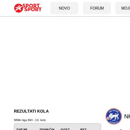
NOVO
FORUM
MOJ
REZULTATI KOLA
N
WWin liga BiH - 13. kolo
DATUM
DOMAĆIN
GOST
REZ