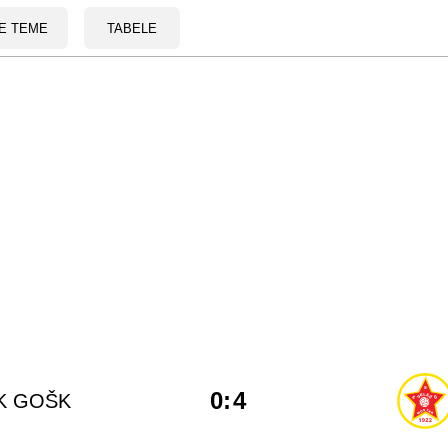
E TEME
TABELE
0
:
4
K GOŠK