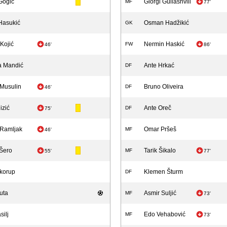
Gogić
Giorgi Guliashvili
MF
77'
Hasukić
Osman Hadžikić
GK
Kojić
Nermin Haskić
FW
46'
86'
a Mandić
Ante Hrkać
DF
Musulin
Bruno Oliveira
DF
46'
izić
Ante Oreč
DF
75'
Ramljak
Omar Pršeš
MF
46'
Šero
Tarik Šikalo
MF
55'
77'
korup
Klemen Šturm
DF
uta
Asmir Suljić
MF
73'
silj
Edo Vehabović
MF
73'