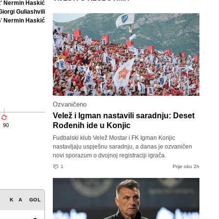
2'
Nermin Haskić
Giorgi Guliashvili
5'
Nermin Haskić
Ozvaničeno
Velež i Igman nastavili saradnju: Deset
Rođenih ide u Konjic
90
Fudbalski klub Velež Mostar i FK Igman Konjic
nastavljaju uspješnu saradnju, a danas je ozvaničen
novi sporazum o dvojnoj registraciji igrača.
1
Prije oko 2h
K
A
GOL