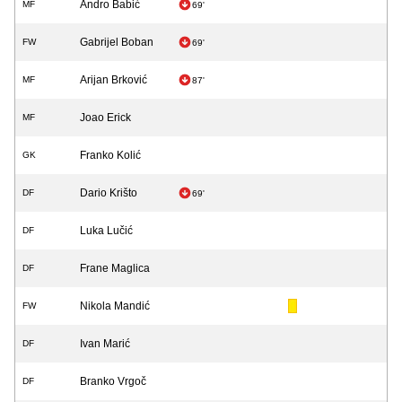
Andro Babić
MF
69'
Gabrijel Boban
FW
69'
Arijan Brković
MF
87'
Joao Erick
MF
Franko Kolić
GK
Dario Krišto
DF
69'
Luka Lučić
DF
Frane Maglica
DF
Nikola Mandić
FW
Ivan Marić
DF
Branko Vrgoč
DF