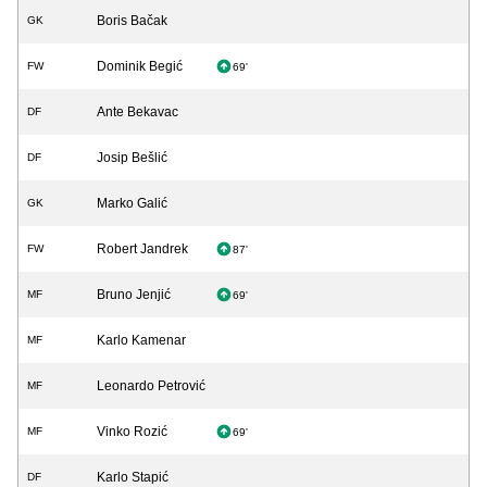
Boris Bačak
GK
Dominik Begić
FW
69'
Ante Bekavac
DF
Josip Bešlić
DF
Marko Galić
GK
Robert Jandrek
FW
87'
Bruno Jenjić
MF
69'
Karlo Kamenar
MF
Leonardo Petrović
MF
Vinko Rozić
MF
69'
Karlo Stapić
DF