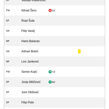
Vasilije Radenović
DF
Nihad Šero
FW
54'
Riad Šuta
DF
Filip Vasilj
GK
Haris Balavac
MF
Adnan Bobić
GK
Leo Janković
MF
Semin Kojić
FW
74'
Josip Miličević
DF
90'
Jure Obšivač
DF
Filip Pobi
DF