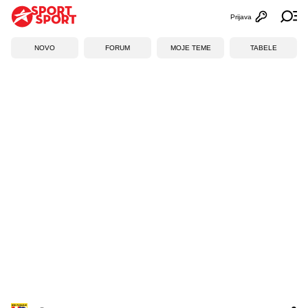
Prijava
Otvori profi
Ot
NOVO
FORUM
MOJE TEME
TABELE