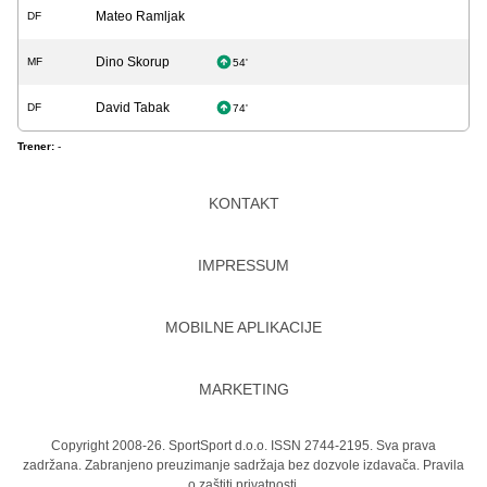
Mateo Ramljak
DF
Dino Skorup
MF
54'
David Tabak
DF
74'
Trener:
-
KONTAKT
IMPRESSUM
MOBILNE APLIKACIJE
MARKETING
Copyright 2008-26. SportSport d.o.o. ISSN 2744-2195. Sva prava
zadržana. Zabranjeno preuzimanje sadržaja bez dozvole izdavača.
Pravila
o zaštiti privatnosti.