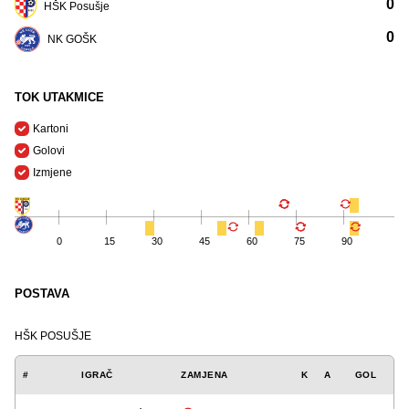
0
HŠK Posušje
0
NK GOŠK
TOK UTAKMICE
Kartoni
Golovi
Izmjene
0
15
30
45
60
75
90
POSTAVA
HŠK POSUŠJE
#
IGRAČ
ZAMJENA
K
A
GOL