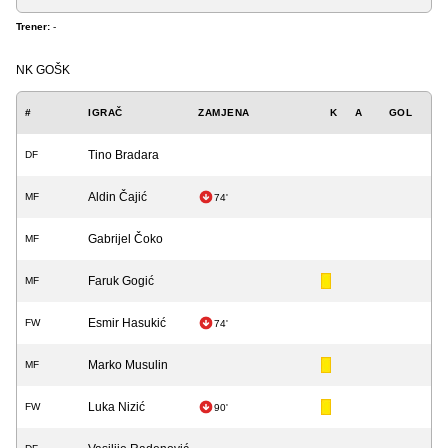
Trener:
-
NK GOŠK
#
IGRAČ
ZAMJENA
K
A
GOL
Tino Bradara
DF
Aldin Čajić
MF
74'
Gabrijel Čoko
MF
Faruk Gogić
MF
Esmir Hasukić
FW
74'
Marko Musulin
MF
Luka Nizić
FW
90'