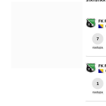
STATISTIKA
FK 
7
nastupa
FK 
1
nastupa