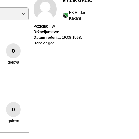
MALIK GAČIĆ
FK Rudar
Kakanj
Pozicija:
FW
Državljanstvo:
-
Datum rođenja:
19.08.1998.
Dob:
27 god.
0
golova
0
golova