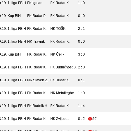
0.19.
1. liga FBiH
FK Igman
FK Rudar K.
1 : 0
0.19.
Kup BiH
FK Rudar P.
FK Rudar K.
0 : 0
9.19.
1. liga FBiH
FK Rudar K.
NK TOŠK
2 : 1
9.19.
1. liga FBiH
NK Travnik
FK Rudar K.
0 : 0
9.19.
Kup BiH
FK Rudar K.
NK Čelik
3 : 0
9.19.
1. liga FBiH
FK Rudar K.
FK Budućnost B.
2 : 0
9.19.
1. liga FBiH
NK Slaven Ž.
FK Rudar K.
0 : 1
8.19.
1. liga FBiH
FK Rudar K.
NK Metalleghe
1 : 0
8.19.
1. liga FBiH
FK Radnik H.
FK Rudar K.
1 : 4
8.19.
1. liga FBiH
FK Rudar K.
NK Zvijezda
0 : 2
59'