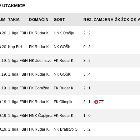
 UTAKMICE
UM
TAKM.
DOMAĆIN
GOST
REZ.
ZAMJENA
ŽK
ŽCK
CK
3.20.
1. liga FBiH
FK Rudar K.
HNK Orašje
2 : 2
3.20.
Kup BiH
FK Rudar K.
NK GOŠK
0 : 3
.19.
1. liga FBiH
NK Jedinstvo
FK Rudar K.
3 : 2
.19.
1. liga FBiH
FK Rudar K.
NK GOŠK
3 : 4
.19.
1. liga FBiH
FK Goražde
FK Rudar K.
2 : 1
0.19.
1. liga FBiH
FK Rudar K.
FK Olimpik
3 : 1
77'
0.19.
1. liga FBiH
HNK Čapljina
FK Rudar K.
1 : 0
0.19.
1. liga FBiH
FK Rudar K.
NK Bratstvo G.
5 : 2