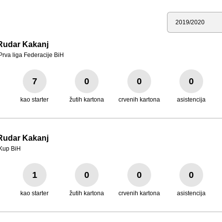
Sezona
Rudar Kakanj
Prva liga Federacije BiH
7
0
0
0
kao starter
žutih kartona
crvenih kartona
asistencija
Rudar Kakanj
Kup BiH
1
0
0
0
kao starter
žutih kartona
crvenih kartona
asistencija