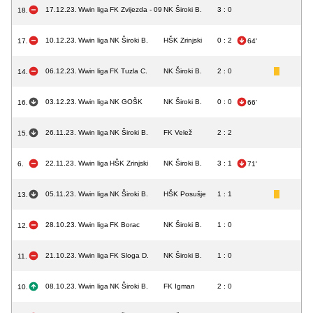
17.12.23.
Wwin liga
FK Zvijezda - 09
NK Široki B.
3 : 0
18.
10.12.23.
Wwin liga
NK Široki B.
HŠK Zrinjski
0 : 2
17.
64'
06.12.23.
Wwin liga
FK Tuzla C.
NK Široki B.
2 : 0
14.
03.12.23.
Wwin liga
NK GOŠK
NK Široki B.
0 : 0
16.
66'
26.11.23.
Wwin liga
NK Široki B.
FK Velež
2 : 2
15.
22.11.23.
Wwin liga
HŠK Zrinjski
NK Široki B.
3 : 1
6.
71'
05.11.23.
Wwin liga
NK Široki B.
HŠK Posušje
1 : 1
13.
28.10.23.
Wwin liga
FK Borac
NK Široki B.
1 : 0
12.
21.10.23.
Wwin liga
FK Sloga D.
NK Široki B.
1 : 0
11.
08.10.23.
Wwin liga
NK Široki B.
FK Igman
2 : 0
10.