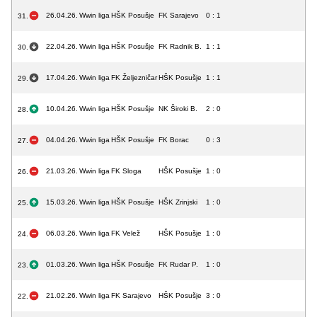
26.04.26.
Wwin liga
HŠK Posušje
FK Sarajevo
0 : 1
31.
22.04.26.
Wwin liga
HŠK Posušje
FK Radnik B.
1 : 1
30.
17.04.26.
Wwin liga
FK Željezničar
HŠK Posušje
1 : 1
29.
10.04.26.
Wwin liga
HŠK Posušje
NK Široki B.
2 : 0
28.
04.04.26.
Wwin liga
HŠK Posušje
FK Borac
0 : 3
27.
21.03.26.
Wwin liga
FK Sloga
HŠK Posušje
1 : 0
26.
15.03.26.
Wwin liga
HŠK Posušje
HŠK Zrinjski
1 : 0
25.
06.03.26.
Wwin liga
FK Velež
HŠK Posušje
1 : 0
24.
01.03.26.
Wwin liga
HŠK Posušje
FK Rudar P.
1 : 0
23.
21.02.26.
Wwin liga
FK Sarajevo
HŠK Posušje
3 : 0
22.