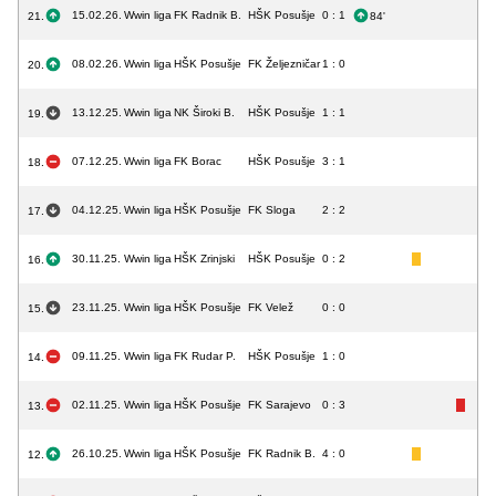
15.02.26.
Wwin liga
FK Radnik B.
HŠK Posušje
0 : 1
21.
84'
08.02.26.
Wwin liga
HŠK Posušje
FK Željezničar
1 : 0
20.
13.12.25.
Wwin liga
NK Široki B.
HŠK Posušje
1 : 1
19.
07.12.25.
Wwin liga
FK Borac
HŠK Posušje
3 : 1
18.
04.12.25.
Wwin liga
HŠK Posušje
FK Sloga
2 : 2
17.
30.11.25.
Wwin liga
HŠK Zrinjski
HŠK Posušje
0 : 2
16.
23.11.25.
Wwin liga
HŠK Posušje
FK Velež
0 : 0
15.
09.11.25.
Wwin liga
FK Rudar P.
HŠK Posušje
1 : 0
14.
02.11.25.
Wwin liga
HŠK Posušje
FK Sarajevo
0 : 3
13.
26.10.25.
Wwin liga
HŠK Posušje
FK Radnik B.
4 : 0
12.