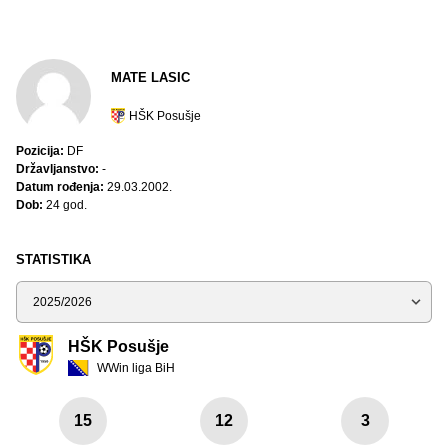
MATE LASIC
HŠK Posušje
Pozicija:
DF
Državljanstvo:
-
Datum rođenja:
29.03.2002.
Dob:
24 god.
STATISTIKA
Sezona
HŠK Posušje
WWin liga BiH
15
12
3