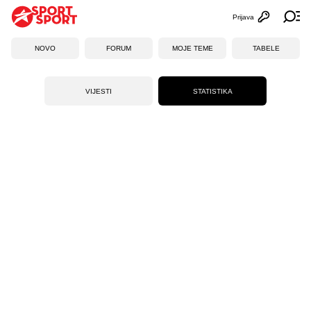
Prijava
Otvori profi
Ot
NOVO
FORUM
MOJE TEME
TABELE
VIJESTI
STATISTIKA