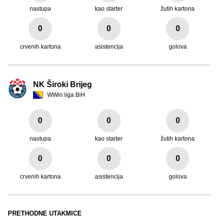
nastupa
kao starter
žutih kartona
0
0
0
crvenih kartona
asistencija
golova
NK Široki Brijeg
WWin liga BiH
0
0
0
nastupa
kao starter
žutih kartona
0
0
0
crvenih kartona
asistencija
golova
PRETHODNE UTAKMICE