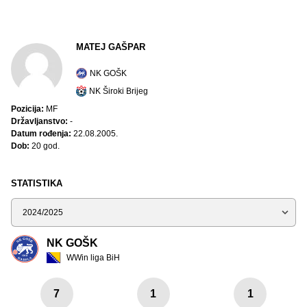
MATEJ GAŠPAR
NK GOŠK
NK Široki Brijeg
Pozicija:
MF
Državljanstvo:
-
Datum rođenja:
22.08.2005.
Dob:
20 god.
STATISTIKA
Sezona
NK GOŠK
WWin liga BiH
7
1
1