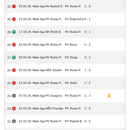
25.04.26.
Wwin liga
FK Radnik B.
FK Rudar P.
1 : 0
31.
21.04.26.
Wwin liga
FK Rudar P.
FK Željezničar
0 : 1
30.
17.04.26.
Wwin liga
NK Široki B.
FK Rudar P.
0 : 1
29.
10.04.26.
Wwin liga
FK Rudar P.
FK Borac
0 : 2
28.
03.04.26.
Wwin liga
FK Rudar P.
FK Sloga
3 : 1
27.
22.03.26.
Wwin liga
HŠK Zrinjski
FK Rudar P.
1 : 0
26.
15.03.26.
Wwin liga
FK Rudar P.
FK Velež
1 : 2
25.
07.03.26.
Wwin liga
FK Sarajevo
FK Rudar P.
2 : 2
24.
01.03.26.
Wwin liga
HŠK Posušje
FK Rudar P.
1 : 0
23.
21.02.26.
Wwin liga
FK Rudar P.
FK Radnik B.
0 : 0
22.