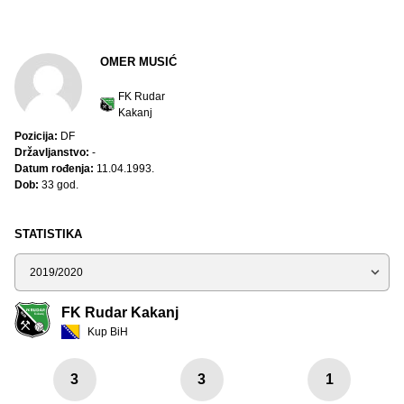
OMER MUSIĆ
FK Rudar
Kakanj
Pozicija:
DF
Državljanstvo:
-
Datum rođenja:
11.04.1993.
Dob:
33 god.
STATISTIKA
Sezona
FK Rudar Kakanj
Kup BiH
3
3
1