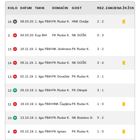
KOLO
DATUM
TAKM.
DOMAĆIN
GOST
REZ.
ZAMJENA
ŽK
ŽCK
CK
08.03.20.
1. liga FBiH
FK Rudar K.
HNK Orašje
2 : 2
16.
04.03.20.
Kup BiH
FK Rudar K.
NK GOŠK
0 : 3
3.
16.11.19.
1. liga FBiH
NK Jedinstvo
FK Rudar K.
3 : 2
15.
09.11.19.
1. liga FBiH
FK Rudar K.
NK GOŠK
3 : 4
14.
02.11.19.
1. liga FBiH
FK Goražde
FK Rudar K.
2 : 1
13.
26.10.19.
1. liga FBiH
FK Rudar K.
FK Olimpik
3 : 1
12.
19.10.19.
1. liga FBiH
HNK Čapljina
FK Rudar K.
1 : 0
11.
13.10.19.
1. liga FBiH
FK Rudar K.
NK Bratstvo G.
5 : 2
10.
05.10.19.
1. liga FBiH
FK Igman
FK Rudar K.
1 : 0
9.