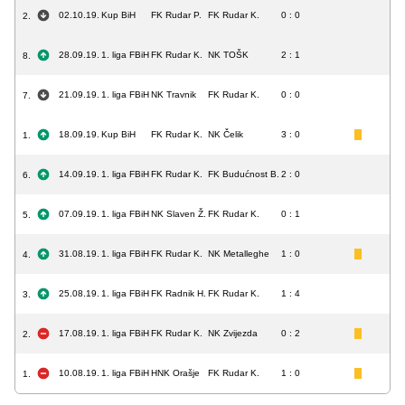
02.10.19.
Kup BiH
FK Rudar P.
FK Rudar K.
0 : 0
2.
28.09.19.
1. liga FBiH
FK Rudar K.
NK TOŠK
2 : 1
8.
21.09.19.
1. liga FBiH
NK Travnik
FK Rudar K.
0 : 0
7.
18.09.19.
Kup BiH
FK Rudar K.
NK Čelik
3 : 0
1.
14.09.19.
1. liga FBiH
FK Rudar K.
FK Budućnost B.
2 : 0
6.
07.09.19.
1. liga FBiH
NK Slaven Ž.
FK Rudar K.
0 : 1
5.
31.08.19.
1. liga FBiH
FK Rudar K.
NK Metalleghe
1 : 0
4.
25.08.19.
1. liga FBiH
FK Radnik H.
FK Rudar K.
1 : 4
3.
17.08.19.
1. liga FBiH
FK Rudar K.
NK Zvijezda
0 : 2
2.
10.08.19.
1. liga FBiH
HNK Orašje
FK Rudar K.
1 : 0
1.