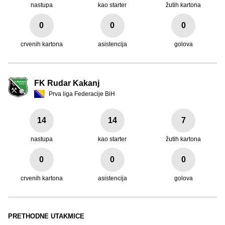
nastupa
kao starter
žutih kartona
0
0
0
crvenih kartona
asistencija
golova
FK Rudar Kakanj
Prva liga Federacije BiH
14
14
7
nastupa
kao starter
žutih kartona
0
0
0
crvenih kartona
asistencija
golova
PRETHODNE UTAKMICE