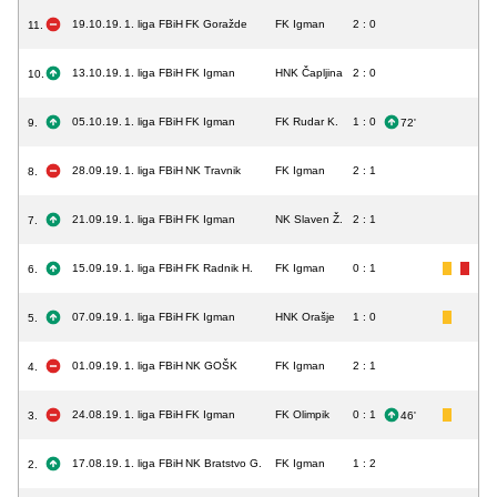
19.10.19.
1. liga FBiH
FK Goražde
FK Igman
2 : 0
11.
13.10.19.
1. liga FBiH
FK Igman
HNK Čapljina
2 : 0
10.
05.10.19.
1. liga FBiH
FK Igman
FK Rudar K.
1 : 0
9.
72'
28.09.19.
1. liga FBiH
NK Travnik
FK Igman
2 : 1
8.
21.09.19.
1. liga FBiH
FK Igman
NK Slaven Ž.
2 : 1
7.
15.09.19.
1. liga FBiH
FK Radnik H.
FK Igman
0 : 1
6.
07.09.19.
1. liga FBiH
FK Igman
HNK Orašje
1 : 0
5.
01.09.19.
1. liga FBiH
NK GOŠK
FK Igman
2 : 1
4.
24.08.19.
1. liga FBiH
FK Igman
FK Olimpik
0 : 1
3.
46'
17.08.19.
1. liga FBiH
NK Bratstvo G.
FK Igman
1 : 2
2.