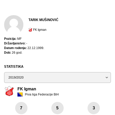
TARIK MUŠINOVIĆ
FK Igman
Pozicija:
MF
Državljanstvo:
-
Datum rođenja:
22.12.1999.
Dob:
26 god.
STATISTIKA
Sezona
FK Igman
Prva liga Federacije BiH
7
5
3