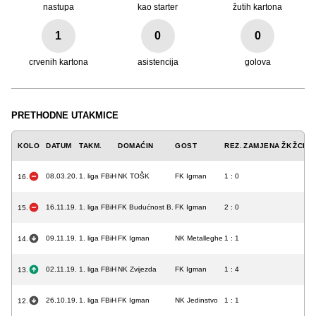
nastupa
kao starter
žutih kartona
1
0
0
crvenih kartona
asistencija
golova
PRETHODNE UTAKMICE
KOLO
DATUM
TAKM.
DOMAĆIN
GOST
REZ.
ZAMJENA
ŽK
ŽCK
C
08.03.20.
1. liga FBiH
NK TOŠK
FK Igman
1 : 0
16.
16.11.19.
1. liga FBiH
FK Budućnost B.
FK Igman
2 : 0
15.
09.11.19.
1. liga FBiH
FK Igman
NK Metalleghe
1 : 1
14.
02.11.19.
1. liga FBiH
NK Zvijezda
FK Igman
1 : 4
13.
26.10.19.
1. liga FBiH
FK Igman
NK Jedinstvo
1 : 1
12.