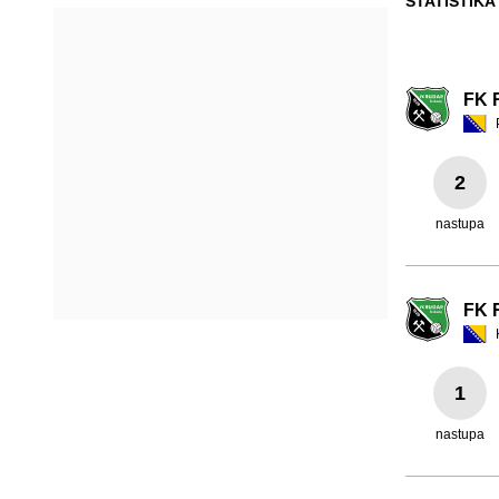
STATISTIKA
FK 
2
nastupa
FK 
1
nastupa