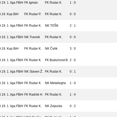
0.19.
1. liga FBiH
FK Igman
FK Rudar K.
1 : 0
0.19.
Kup BiH
FK Rudar P.
FK Rudar K.
0 : 0
9.19.
1. liga FBiH
FK Rudar K.
NK TOŠK
2 : 1
9.19.
1. liga FBiH
NK Travnik
FK Rudar K.
0 : 0
9.19.
Kup BiH
FK Rudar K.
NK Čelik
3 : 0
9.19.
1. liga FBiH
FK Rudar K.
FK Budućnost B.
2 : 0
9.19.
1. liga FBiH
NK Slaven Ž.
FK Rudar K.
0 : 1
8.19.
1. liga FBiH
FK Rudar K.
NK Metalleghe
1 : 0
8.19.
1. liga FBiH
FK Radnik H.
FK Rudar K.
1 : 4
8.19.
1. liga FBiH
FK Rudar K.
NK Zvijezda
0 : 2