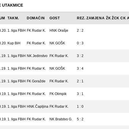
 UTAKMICE
UM
TAKM.
DOMAĆIN
GOST
REZ.
ZAMJENA
ŽK
ŽCK
CK
3.20.
1. liga FBiH
FK Rudar K.
HNK Orašje
2 : 2
3.20.
Kup BiH
FK Rudar K.
NK GOŠK
0 : 3
.19.
1. liga FBiH
NK Jedinstvo
FK Rudar K.
3 : 2
.19.
1. liga FBiH
FK Rudar K.
NK GOŠK
3 : 4
.19.
1. liga FBiH
FK Goražde
FK Rudar K.
2 : 1
0.19.
1. liga FBiH
FK Rudar K.
FK Olimpik
3 : 1
0.19.
1. liga FBiH
HNK Čapljina
FK Rudar K.
1 : 0
0.19.
1. liga FBiH
FK Rudar K.
NK Bratstvo G.
5 : 2