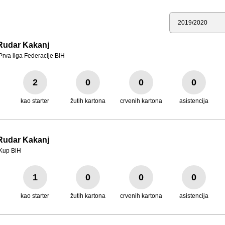
Sezona
Rudar Kakanj
Prva liga Federacije BiH
2
0
0
0
kao starter
žutih kartona
crvenih kartona
asistencija
Rudar Kakanj
Kup BiH
1
0
0
0
kao starter
žutih kartona
crvenih kartona
asistencija