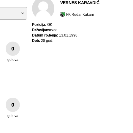
VERNES KARAVDIĆ
FK Rudar Kakanj
Pozicija:
GK
Državljanstvo:
-
Datum rođenja:
13.01.1998.
Dob:
28 god.
0
golova
0
golova