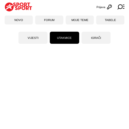
Prijava
Otvori profi
Ot
NOVO
FORUM
MOJE TEME
TABELE
VIJESTI
UTAKMICE
IGRAČI