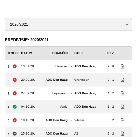
Sezona
EREDIVISIE: 2020/2021
KOLO
DATUM
DOMAĆIN
GOST
REZ
13.09.20.
Heracles
-
ADO Den Haag
2 : 0
1.
20.09.20.
ADO Den Haag
-
Groningen
0 : 1
2.
27.09.20.
Feyenoord
-
ADO Den Haag
4 : 2
3.
04.10.20.
Venlo
-
ADO Den Haag
1 : 2
4.
18.10.20.
ADO Den Haag
-
Vitesse
0 : 2
5.
25.10.20.
ADO Den Haag
-
AZ
2 : 2
6.