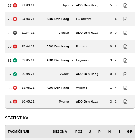
21.03.21.
Ajax
-
ADO Den Haag
5 : 0
27.
04.04.21.
ADO Den Haag
-
FC Utrecht
1 : 4
28.
11.04.21.
Vitesse
-
ADO Den Haag
0 : 0
29.
25.04.21.
ADO Den Haag
-
Fortuna
0 : 3
30.
02.05.21.
ADO Den Haag
-
Feyenoord
3 : 2
31.
09.05.21.
Zwolle
-
ADO Den Haag
0 : 1
32.
13.05.21.
ADO Den Haag
-
Willem II
1 : 4
33.
16.05.21.
Twente
-
ADO Den Haag
3 : 2
34.
STATISTIKA
TAKMIČENJE
SEZONA
POZ
U
P
N
I
GR