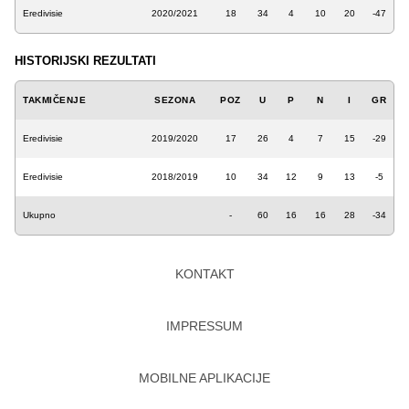
Eredivisie
2020/2021
18
34
4
10
20
-47
HISTORIJSKI REZULTATI
TAKMIČENJE
SEZONA
POZ
U
P
N
I
GR
Eredivisie
2019/2020
17
26
4
7
15
-29
Eredivisie
2018/2019
10
34
12
9
13
-5
Ukupno
-
60
16
16
28
-34
KONTAKT
IMPRESSUM
MOBILNE APLIKACIJE