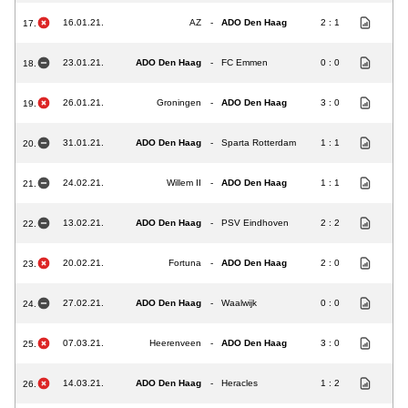
16.01.21.
AZ
-
ADO Den Haag
2 : 1
17.
23.01.21.
ADO Den Haag
-
FC Emmen
0 : 0
18.
26.01.21.
Groningen
-
ADO Den Haag
3 : 0
19.
31.01.21.
ADO Den Haag
-
Sparta Rotterdam
1 : 1
20.
24.02.21.
Willem II
-
ADO Den Haag
1 : 1
21.
13.02.21.
ADO Den Haag
-
PSV Eindhoven
2 : 2
22.
20.02.21.
Fortuna
-
ADO Den Haag
2 : 0
23.
27.02.21.
ADO Den Haag
-
Waalwijk
0 : 0
24.
07.03.21.
Heerenveen
-
ADO Den Haag
3 : 0
25.
14.03.21.
ADO Den Haag
-
Heracles
1 : 2
26.