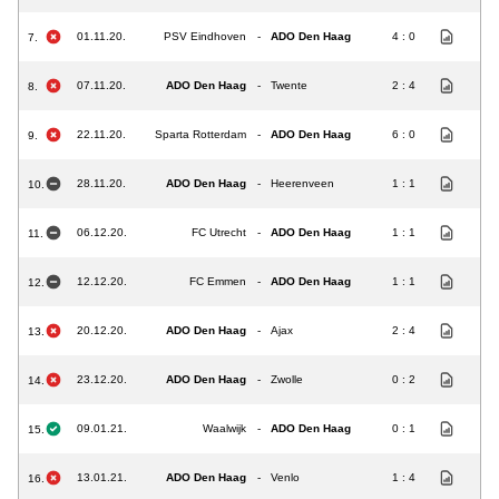
01.11.20.
PSV Eindhoven
-
ADO Den Haag
4 : 0
7.
07.11.20.
ADO Den Haag
-
Twente
2 : 4
8.
22.11.20.
Sparta Rotterdam
-
ADO Den Haag
6 : 0
9.
28.11.20.
ADO Den Haag
-
Heerenveen
1 : 1
10.
06.12.20.
FC Utrecht
-
ADO Den Haag
1 : 1
11.
12.12.20.
FC Emmen
-
ADO Den Haag
1 : 1
12.
20.12.20.
ADO Den Haag
-
Ajax
2 : 4
13.
23.12.20.
ADO Den Haag
-
Zwolle
0 : 2
14.
09.01.21.
Waalwijk
-
ADO Den Haag
0 : 1
15.
13.01.21.
ADO Den Haag
-
Venlo
1 : 4
16.