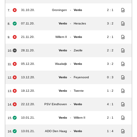
31.10.20.
Groningen
-
Venlo
2 : 1
7.
07.11.20.
Venlo
-
Heracles
3 : 2
8.
21.11.20.
Willem II
-
Venlo
2 : 1
9.
28.11.20.
Venlo
-
Zwolle
2 : 2
10.
05.12.20.
Waalwijk
-
Venlo
3 : 2
11.
13.12.20.
Venlo
-
Feyenoord
0 : 3
12.
19.12.20.
Venlo
-
Twente
1 : 2
13.
22.12.20.
PSV Eindhoven
-
Venlo
4 : 1
14.
10.01.21.
Venlo
-
Willem II
2 : 1
15.
13.01.21.
ADO Den Haag
-
Venlo
1 : 4
16.