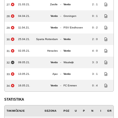
21.03.21.
Zwolle
-
Venlo
2 : 1
27.
04.04.21.
Venlo
-
Groningen
0 : 1
28.
11.04.21.
Venlo
-
PSV Eindhoven
0 : 2
29.
25.04.21.
Sparta Rotterdam
-
Venlo
2 : 0
30.
02.05.21.
Heracles
-
Venlo
4 : 0
31.
09.05.21.
Venlo
-
Waalwijk
3 : 3
32.
13.05.21.
Ajax
-
Venlo
3 : 1
33.
16.05.21.
Venlo
-
FC Emmen
0 : 4
34.
STATISTIKA
TAKMIČENJE
SEZONA
POZ
U
P
N
I
GR