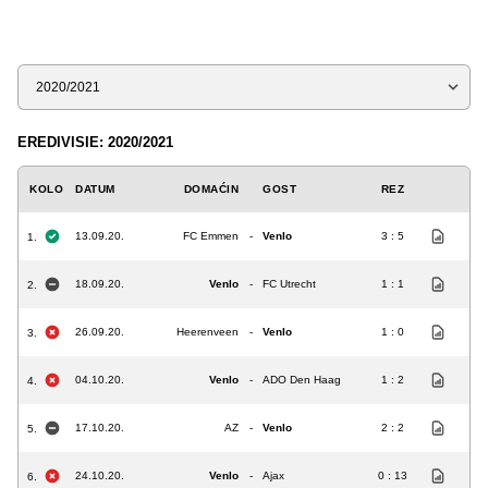
Sezona
EREDIVISIE: 2020/2021
KOLO
DATUM
DOMAĆIN
GOST
REZ
13.09.20.
FC Emmen
-
Venlo
3 : 5
1.
18.09.20.
Venlo
-
FC Utrecht
1 : 1
2.
26.09.20.
Heerenveen
-
Venlo
1 : 0
3.
04.10.20.
Venlo
-
ADO Den Haag
1 : 2
4.
17.10.20.
AZ
-
Venlo
2 : 2
5.
24.10.20.
Venlo
-
Ajax
0 : 13
6.