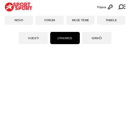
Prijava
Otvori profi
Ot
NOVO
FORUM
MOJE TEME
TABELE
VIJESTI
UTAKMICE
IGRAČI