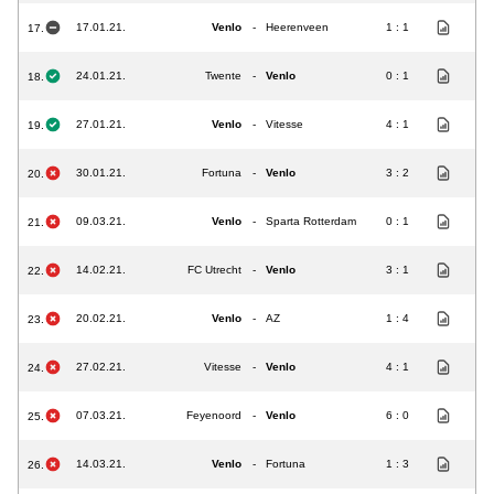
17.01.21.
Venlo
-
Heerenveen
1 : 1
17.
24.01.21.
Twente
-
Venlo
0 : 1
18.
27.01.21.
Venlo
-
Vitesse
4 : 1
19.
30.01.21.
Fortuna
-
Venlo
3 : 2
20.
09.03.21.
Venlo
-
Sparta Rotterdam
0 : 1
21.
14.02.21.
FC Utrecht
-
Venlo
3 : 1
22.
20.02.21.
Venlo
-
AZ
1 : 4
23.
27.02.21.
Vitesse
-
Venlo
4 : 1
24.
07.03.21.
Feyenoord
-
Venlo
6 : 0
25.
14.03.21.
Venlo
-
Fortuna
1 : 3
26.