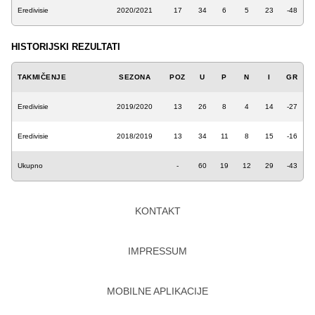
Eredivisie
2020/2021
17
34
6
5
23
-48
HISTORIJSKI REZULTATI
TAKMIČENJE
SEZONA
POZ
U
P
N
I
GR
Eredivisie
2019/2020
13
26
8
4
14
-27
Eredivisie
2018/2019
13
34
11
8
15
-16
Ukupno
-
60
19
12
29
-43
KONTAKT
IMPRESSUM
MOBILNE APLIKACIJE