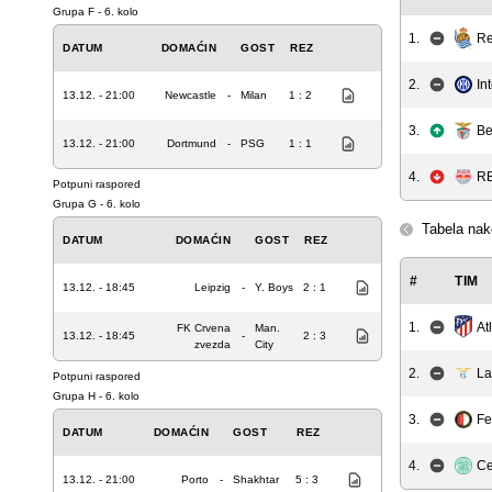
Grupa F - 6. kolo
1.
Re
DATUM
DOMAĆIN
GOST
REZ
2.
In
13.12. - 21:00
Newcastle
-
Milan
1 : 2
3.
Be
13.12. - 21:00
Dortmund
-
PSG
1 : 1
4.
RB
Potpuni raspored
Grupa G - 6. kolo
Tabela nak
DATUM
DOMAĆIN
GOST
REZ
#
TIM
13.12. - 18:45
Leipzig
-
Y. Boys
2 : 1
At
1.
FK Crvena
Man.
13.12. - 18:45
-
2 : 3
zvezda
City
2.
La
Potpuni raspored
Grupa H - 6. kolo
3.
Fe
DATUM
DOMAĆIN
GOST
REZ
4.
Ce
13.12. - 21:00
Porto
-
Shakhtar
5 : 3