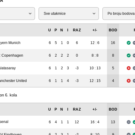
KA
Tip
Liga
U
P
N
I
RAZ
+/-
BOD
yern Munich
6
5
1
0
6
12 : 6
16
 Copenhagen
6
2
2
2
0
8 : 8
8
latasaray
6
1
2
3
-3
10 : 13
5
nchester United
6
1
1
4
-3
12 : 15
4
on 6. kola
U
P
N
I
RAZ
+/-
BOD
senal
6
4
1
1
12
16 : 4
13
V Eindhoven
6
2
3
1
-2
8 : 10
9