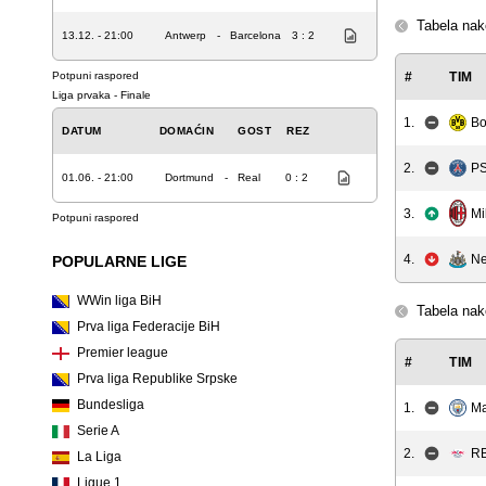
Tabela nak
13.12. - 21:00
Antwerp
-
Barcelona
3 : 2
Potpuni raspored
#
TIM
Liga prvaka - Finale
1.
Bo
DATUM
DOMAĆIN
GOST
REZ
2.
P
01.06. - 21:00
Dortmund
-
Real
0 : 2
Mi
3.
Potpuni raspored
4.
Ne
POPULARNE LIGE
WWin liga BiH
Tabela nak
Prva liga Federacije BiH
Premier league
#
TIM
Prva liga Republike Srpske
Bundesliga
1.
Ma
Serie A
2.
RB
La Liga
Ligue 1