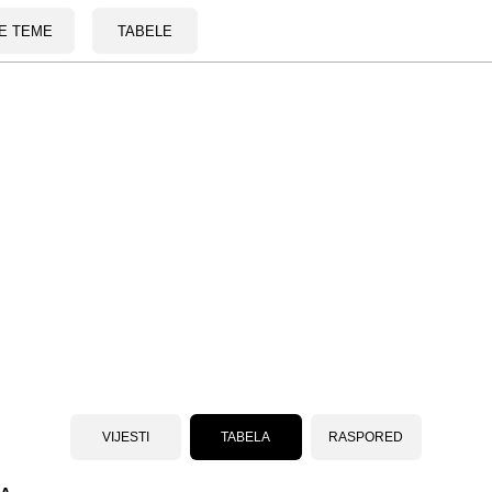
E TEME
TABELE
VIJESTI
TABELA
RASPORED