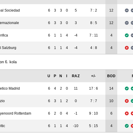
6
3
3
0
5
7 : 2
12
al Sociedad
ternazionale
6
3
3
0
3
8 : 5
12
nfica
6
1
1
4
-4
7 : 11
4
 Salzburg
6
1
1
4
-4
4 : 8
4
on 6. kola
U
P
N
I
RAZ
+/-
BOD
letico Madrid
6
4
2
0
11
17 : 6
14
zio
6
3
1
2
0
7 : 7
10
yenoord Rotterdam
6
2
0
4
-1
9 : 10
6
ltic
6
1
1
4
-10
5 : 15
4