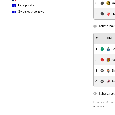
3.
Yo
Liga prvaka
Svjetsko prvenstvo
4.
FK
Tabela nak
#
TIM
1.
Po
2.
Ba
3.
Sh
4.
An
Tabela nak
Legenda: U - broj 
pogodaka.