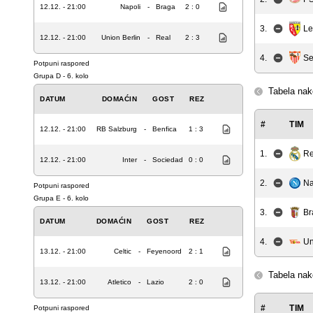
12.12. - 21:00
Napoli
-
Braga
2 : 0
3.
Le
12.12. - 21:00
Union Berlin
-
Real
2 : 3
Se
4.
Potpuni raspored
Grupa D - 6. kolo
Tabela nak
DATUM
DOMAĆIN
GOST
REZ
#
TIM
12.12. - 21:00
RB Salzburg
-
Benfica
1 : 3
1.
Re
12.12. - 21:00
Inter
-
Sociedad
0 : 0
2.
Na
Potpuni raspored
Grupa E - 6. kolo
3.
Br
DATUM
DOMAĆIN
GOST
REZ
4.
Un
13.12. - 21:00
Celtic
-
Feyenoord
2 : 1
Tabela nak
13.12. - 21:00
Atletico
-
Lazio
2 : 0
#
TIM
Potpuni raspored