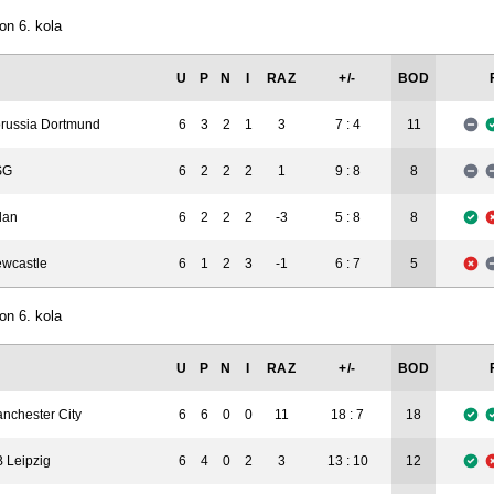
on 6. kola
U
P
N
I
RAZ
+/-
BOD
russia Dortmund
6
3
2
1
3
7 : 4
11
SG
6
2
2
2
1
9 : 8
8
lan
6
2
2
2
-3
5 : 8
8
wcastle
6
1
2
3
-1
6 : 7
5
on 6. kola
U
P
N
I
RAZ
+/-
BOD
nchester City
6
6
0
0
11
18 : 7
18
 Leipzig
6
4
0
2
3
13 : 10
12