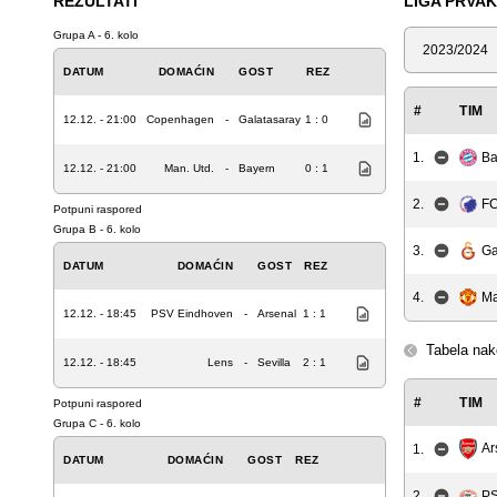
REZULTATI
LIGA PRVA
Grupa A - 6. kolo
Sezona
DATUM
DOMAĆIN
GOST
REZ
#
TIM
12.12. - 21:00
Copenhagen
-
Galatasaray
1 : 0
1.
Ba
12.12. - 21:00
Man. Utd.
-
Bayern
0 : 1
2.
FC
Potpuni raspored
Grupa B - 6. kolo
3.
Ga
DATUM
DOMAĆIN
GOST
REZ
4.
Ma
12.12. - 18:45
PSV Eindhoven
-
Arsenal
1 : 1
Tabela nak
12.12. - 18:45
Lens
-
Sevilla
2 : 1
#
TIM
Potpuni raspored
Grupa C - 6. kolo
Ar
1.
DATUM
DOMAĆIN
GOST
REZ
2.
PS