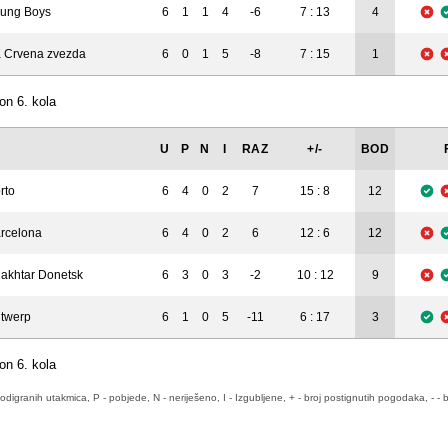
ung Boys
6
1
1
4
-6
7 : 13
4
 Crvena zvezda
6
0
1
5
-8
7 : 15
1
on 6. kola
U
P
N
I
RAZ
+/-
BOD
rto
6
4
0
2
7
15 : 8
12
rcelona
6
4
0
2
6
12 : 6
12
akhtar Donetsk
6
3
0
3
-2
10 : 12
9
twerp
6
1
0
5
-11
6 : 17
3
on 6. kola
odigranih utakmica, P - pobjede, N - neriješeno, I - Izgubljene, + - broj postignutih pogodaka, - - b