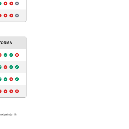
FORMA
roj primljenih