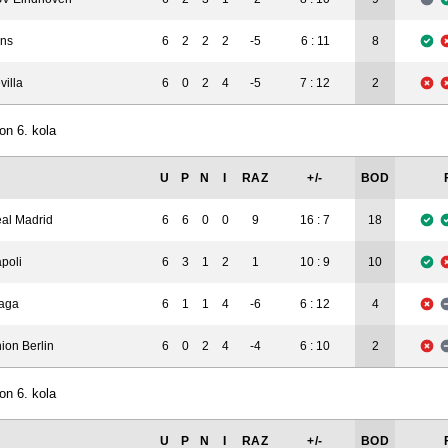
6
2
2
2
-5
6 : 11
8
ns
villa
6
0
2
4
-5
7 : 12
2
on 6. kola
U
P
N
I
RAZ
+/-
BOD
6
6
0
0
9
16 : 7
18
al Madrid
poli
6
3
1
2
1
10 : 9
10
aga
6
1
1
4
-6
6 : 12
4
ion Berlin
6
0
2
4
-4
6 : 10
2
on 6. kola
U
P
N
I
RAZ
+/-
BOD