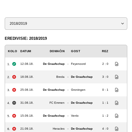
Sezona
EREDIVISIE: 2018/2019
KOLO
DATUM
DOMAĆIN
GOST
REZ
12.08.18.
De Graafschap
-
Feyenoord
2 : 0
1.
18.08.18.
Breda
-
De Graafschap
3 : 0
2.
25.08.18.
De Graafschap
-
Groningen
0 : 1
3.
31.08.18.
FC Emmen
-
De Graafschap
1 : 1
4.
15.09.18.
De Graafschap
-
Venlo
1 : 2
5.
21.09.18.
Heracles
-
De Graafschap
4 : 0
6.