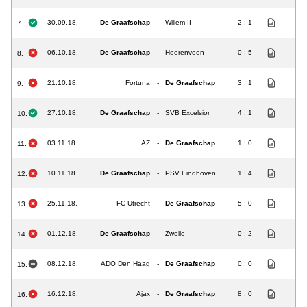
30.09.18.
De Graafschap
-
Willem II
2 : 1
7.
06.10.18.
De Graafschap
-
Heerenveen
0 : 5
8.
21.10.18.
Fortuna
-
De Graafschap
3 : 1
9.
27.10.18.
De Graafschap
-
SVB Excelsior
4 : 1
10.
03.11.18.
AZ
-
De Graafschap
1 : 0
11.
10.11.18.
De Graafschap
-
PSV Eindhoven
1 : 4
12.
25.11.18.
FC Utrecht
-
De Graafschap
5 : 0
13.
01.12.18.
De Graafschap
-
Zwolle
0 : 2
14.
08.12.18.
ADO Den Haag
-
De Graafschap
0 : 0
15.
16.12.18.
Ajax
-
De Graafschap
8 : 0
16.