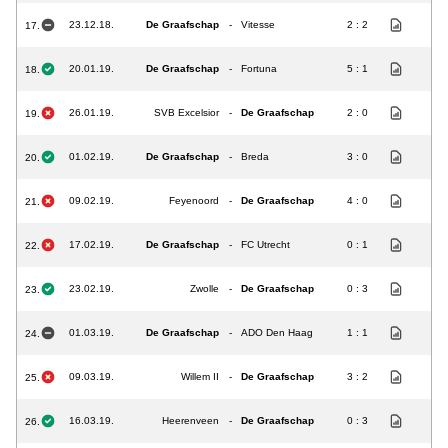
23.12.18.
De Graafschap
-
Vitesse
2 : 2
17.
20.01.19.
De Graafschap
-
Fortuna
5 : 1
18.
26.01.19.
SVB Excelsior
-
De Graafschap
2 : 0
19.
01.02.19.
De Graafschap
-
Breda
3 : 0
20.
09.02.19.
Feyenoord
-
De Graafschap
4 : 0
21.
17.02.19.
De Graafschap
-
FC Utrecht
0 : 1
22.
23.02.19.
Zwolle
-
De Graafschap
0 : 3
23.
01.03.19.
De Graafschap
-
ADO Den Haag
1 : 1
24.
09.03.19.
Willem II
-
De Graafschap
3 : 2
25.
16.03.19.
Heerenveen
-
De Graafschap
0 : 3
26.