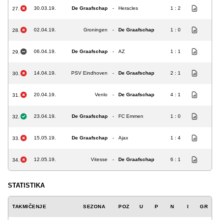
30.03.19.
De Graafschap
-
Heracles
1 : 2
27.
02.04.19.
Groningen
-
De Graafschap
1 : 0
28.
06.04.19.
De Graafschap
-
AZ
1 : 1
29.
14.04.19.
PSV Eindhoven
-
De Graafschap
2 : 1
30.
20.04.19.
Venlo
-
De Graafschap
4 : 1
31.
23.04.19.
De Graafschap
-
FC Emmen
1 : 0
32.
15.05.19.
De Graafschap
-
Ajax
1 : 4
33.
12.05.19.
Vitesse
-
De Graafschap
6 : 1
34.
STATISTIKA
TAKMIČENJE
SEZONA
POZ
U
P
N
I
GR