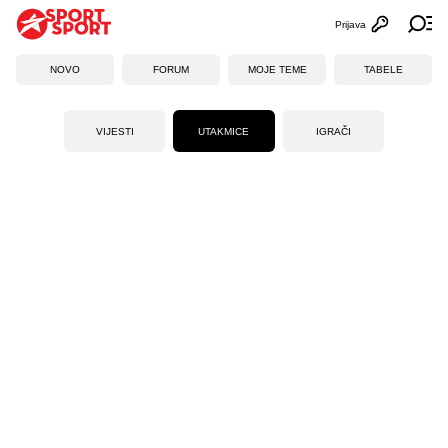
Prijava
Otvori profi
Ot
NOVO
FORUM
MOJE TEME
TABELE
VIJESTI
UTAKMICE
IGRAČI