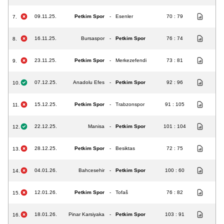
09.11.25.
Petkim Spor
-
Esenler
70 : 79
7.
16.11.25.
Bursaspor
-
Petkim Spor
76 : 74
8.
23.11.25.
Petkim Spor
-
Merkezefendi
73 : 81
9.
07.12.25.
Anadolu Efes
-
Petkim Spor
92 : 96
10.
15.12.25.
Petkim Spor
-
Trabzonspor
91 : 105
11.
22.12.25.
Manisa
-
Petkim Spor
101 : 104
12.
28.12.25.
Petkim Spor
-
Besiktas
72 : 75
13.
04.01.26.
Bahcesehir
-
Petkim Spor
100 : 60
14.
12.01.26.
Petkim Spor
-
Tofaš
76 : 82
15.
18.01.26.
Pinar Karsiyaka
-
Petkim Spor
103 : 91
16.