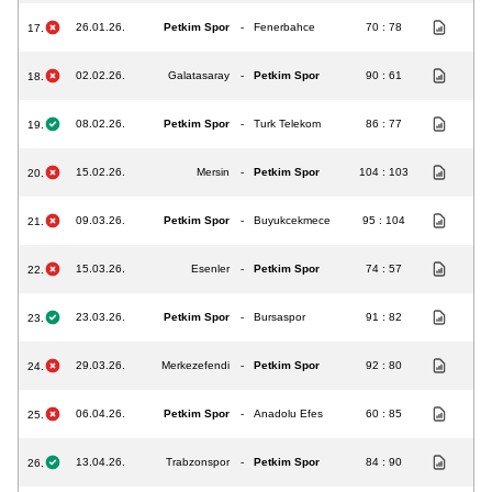
26.01.26.
Petkim Spor
-
Fenerbahce
70 : 78
17.
02.02.26.
Galatasaray
-
Petkim Spor
90 : 61
18.
08.02.26.
Petkim Spor
-
Turk Telekom
86 : 77
19.
15.02.26.
Mersin
-
Petkim Spor
104 : 103
20.
09.03.26.
Petkim Spor
-
Buyukcekmece
95 : 104
21.
15.03.26.
Esenler
-
Petkim Spor
74 : 57
22.
23.03.26.
Petkim Spor
-
Bursaspor
91 : 82
23.
29.03.26.
Merkezefendi
-
Petkim Spor
92 : 80
24.
06.04.26.
Petkim Spor
-
Anadolu Efes
60 : 85
25.
13.04.26.
Trabzonspor
-
Petkim Spor
84 : 90
26.