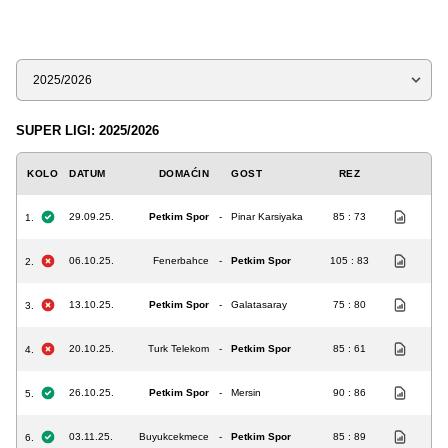
Sezona
SUPER LIGI: 2025/2026
KOLO
DATUM
DOMAĆIN
GOST
REZ
29.09.25.
Petkim Spor
-
Pinar Karsiyaka
85 : 73
1.
06.10.25.
Fenerbahce
-
Petkim Spor
105 : 83
2.
13.10.25.
Petkim Spor
-
Galatasaray
75 : 80
3.
20.10.25.
Turk Telekom
-
Petkim Spor
85 : 61
4.
26.10.25.
Petkim Spor
-
Mersin
90 : 86
5.
03.11.25.
Buyukcekmece
-
Petkim Spor
85 : 89
6.