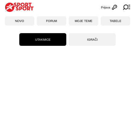
Prijava
Otvori profi
Ot
NOVO
FORUM
MOJE TEME
TABELE
UTAKMICE
IGRAČI