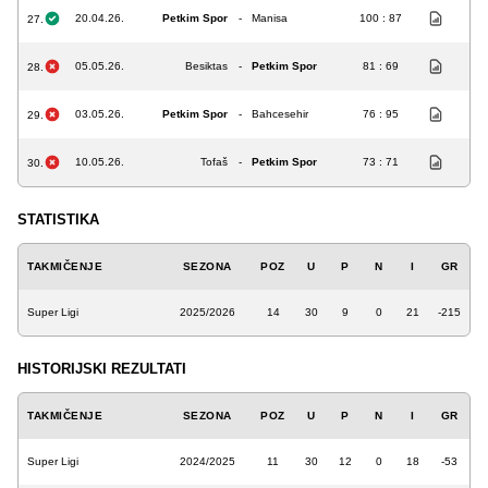
20.04.26.
Petkim Spor
-
Manisa
100 : 87
27.
05.05.26.
Besiktas
-
Petkim Spor
81 : 69
28.
03.05.26.
Petkim Spor
-
Bahcesehir
76 : 95
29.
10.05.26.
Tofaš
-
Petkim Spor
73 : 71
30.
STATISTIKA
TAKMIČENJE
SEZONA
POZ
U
P
N
I
GR
Super Ligi
2025/2026
14
30
9
0
21
-215
HISTORIJSKI REZULTATI
TAKMIČENJE
SEZONA
POZ
U
P
N
I
GR
Super Ligi
2024/2025
11
30
12
0
18
-53