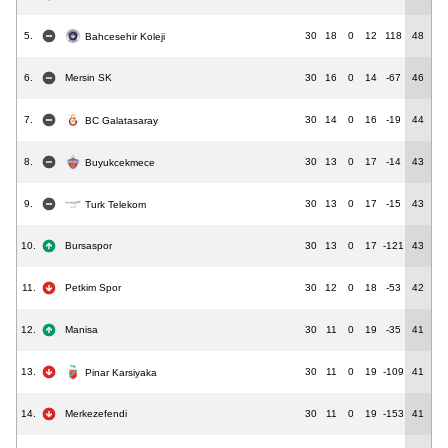
5.
30
18
0
12
118
48
Bahcesehir Koleji
6.
Mersin SK
30
16
0
14
-67
46
7.
30
14
0
16
-19
44
BC Galatasaray
8.
30
13
0
17
-14
43
Buyukcekmece
9.
30
13
0
17
-15
43
Turk Telekom
10.
Bursaspor
30
13
0
17
-121
43
11.
Petkim Spor
30
12
0
18
-53
42
12.
Manisa
30
11
0
19
-35
41
13.
30
11
0
19
-109
41
Pinar Karsiyaka
14.
Merkezefendi
30
11
0
19
-153
41