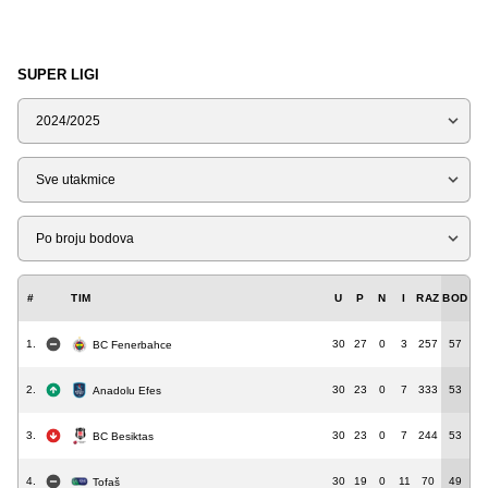
SUPER LIGI
Sezona
Tip
Liga
#
TIM
U
P
N
I
RAZ
BOD
1.
30
27
0
3
257
57
BC Fenerbahce
2.
30
23
0
7
333
53
Anadolu Efes
3.
30
23
0
7
244
53
BC Besiktas
4.
30
19
0
11
70
49
Tofaš