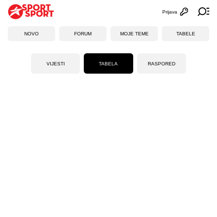
Prijava
Otvori profi
Ot
NOVO
FORUM
MOJE TEME
TABELE
VIJESTI
TABELA
RASPORED