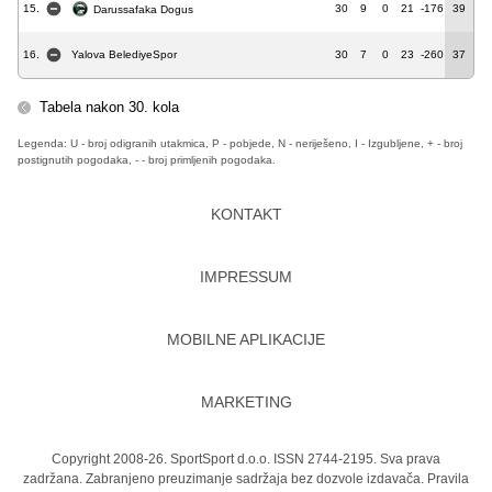
15.
30
9
0
21
-176
39
Darussafaka Dogus
16.
Yalova BelediyeSpor
30
7
0
23
-260
37
Tabela nakon 30. kola
Legenda: U - broj odigranih utakmica, P - pobjede, N - neriješeno, I - Izgubljene, + - broj
postignutih pogodaka, - - broj primljenih pogodaka.
KONTAKT
IMPRESSUM
MOBILNE APLIKACIJE
MARKETING
Copyright 2008-26. SportSport d.o.o. ISSN 2744-2195. Sva prava
zadržana. Zabranjeno preuzimanje sadržaja bez dozvole izdavača.
Pravila