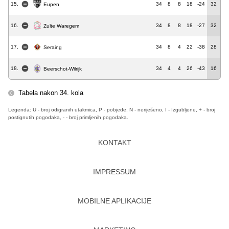
15.
34
8
8
18
-24
32
Eupen
16.
34
8
8
18
-27
32
Zulte Waregem
17.
34
8
4
22
-38
28
Seraing
18.
34
4
4
26
-43
16
Beerschot-Wilrijk
Tabela nakon 34. kola
Legenda: U - broj odigranih utakmica, P - pobjede, N - neriješeno, I - Izgubljene, + - broj
postignutih pogodaka, - - broj primljenih pogodaka.
KONTAKT
IMPRESSUM
MOBILNE APLIKACIJE