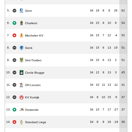
5.
34
18
8
8
26
62
Gent
6.
34
15
9
10
9
54
Charleroi
7.
34
15
7
12
-4
52
Mechelen KV
8.
34
15
6
13
19
51
Genk
9.
34
15
6
13
2
51
Sint-Truiden
10.
34
12
9
13
3
45
Cercle Brugge
11.
34
10
11
13
-11
41
OH Leuven
12.
34
9
10
15
-5
37
KV Kortrijk
13.
34
10
7
17
-27
37
Oostende
14.
34
9
9
16
-19
36
Standard Liege