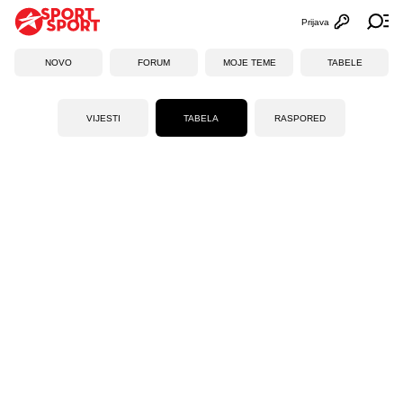
Prijava
Otvori profi
Ot
NOVO
FORUM
MOJE TEME
TABELE
VIJESTI
TABELA
RASPORED