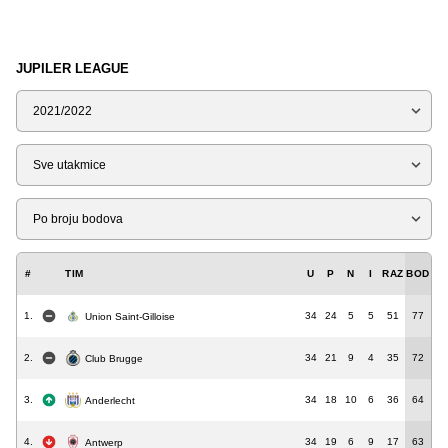
JUPILER LEAGUE
Sezona
Tip
Liga
#
TIM
U
P
N
I
RAZ
BOD
1.
34
24
5
5
51
77
Union Saint-Gilloise
2.
34
21
9
4
35
72
Club Brugge
3.
34
18
10
6
36
64
Anderlecht
4.
34
19
6
9
17
63
Antwerp