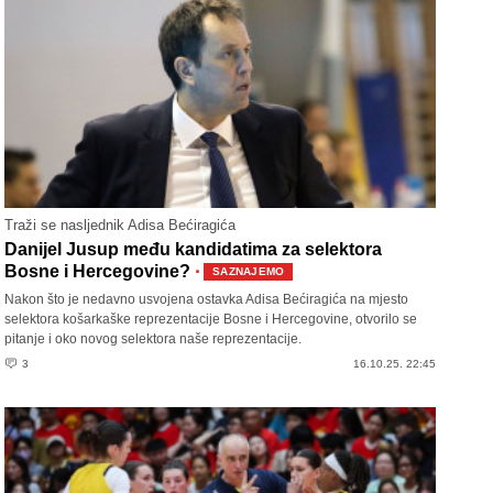
Traži se nasljednik Adisa Bećiragića
Danijel Jusup među kandidatima za selektora
·
Bosne i Hercegovine?
SAZNAJEMO
Nakon što je nedavno usvojena ostavka Adisa Bećiragića na mjesto
selektora košarkaške reprezentacije Bosne i Hercegovine, otvorilo se
pitanje i oko novog selektora naše reprezentacije.
3
16.10.25. 22:45