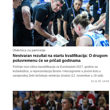
Utakmica za pamćenje
Nestvaran rezultat na startu kvalifikacija: O drugom
poluvremenu će se pričati godinama
Počinje novi ciklus kavalifikacija za Eurobasket 2027. godine za
košarkašice, a reprezentacija Bosne i Hercegovine u prvom kolu u
sarajevskoj Zetri dočekuje selekciju Izraela (12. novembar u 18 sati).
12.11.25. 14:04