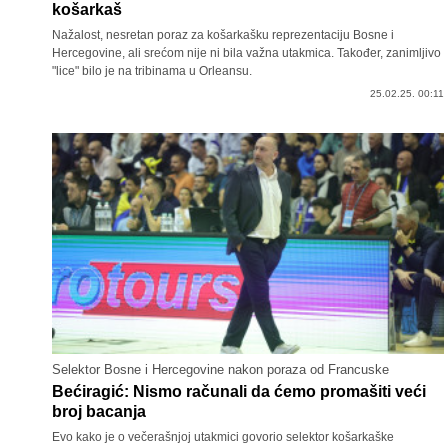
košarkaš
Nažalost, nesretan poraz za košarkašku reprezentaciju Bosne i
Hercegovine, ali srećom nije ni bila važna utakmica. Također, zanimljivo
"lice" bilo je na tribinama u Orleansu.
25.02.25. 00:11
Selektor Bosne i Hercegovine nakon poraza od Francuske
Bećiragić: Nismo računali da ćemo promašiti veći
broj bacanja
Evo kako je o večerašnjoj utakmici govorio selektor košarkaške