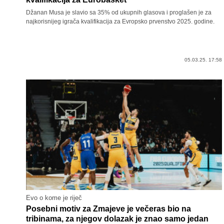
Džanan Musa je slavio sa 35% od ukupnih glasova i proglašen je za
najkorisnijeg igrača kvalifikacija za Evropsko prvenstvo 2025. godine.
05.03.25. 17:58
Evo o kome je riječ
Posebni motiv za Zmajeve je večeras bio na
tribinama, za njegov dolazak je znao samo jedan