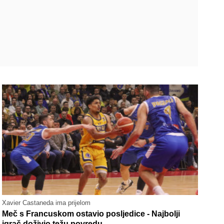
Xavier Castaneda ima prijelom
Meč s Francuskom ostavio posljedice - Najbolji
igrač doživio težu povredu