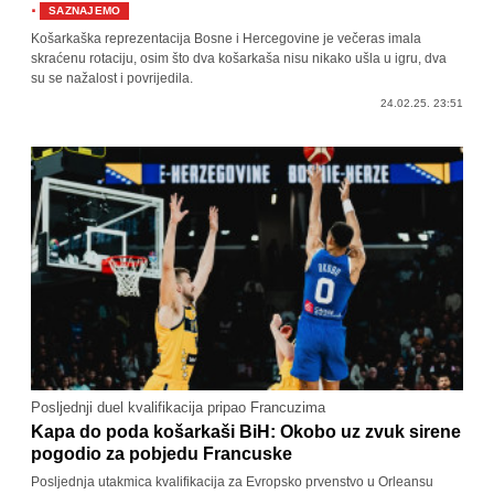
·
SAZNAJEMO
Košarkaška reprezentacija Bosne i Hercegovine je večeras imala
skraćenu rotaciju, osim što dva košarkaša nisu nikako ušla u igru, dva
su se nažalost i povrijedila.
24.02.25. 23:51
Posljednji duel kvalifikacija pripao Francuzima
Kapa do poda košarkaši BiH: Okobo uz zvuk sirene
pogodio za pobjedu Francuske
Posljednja utakmica kvalifikacija za Evropsko prvenstvo u Orleansu