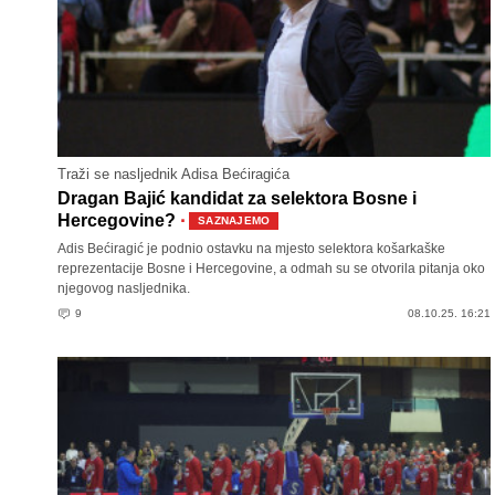
Traži se nasljednik Adisa Bećiragića
Dragan Bajić kandidat za selektora Bosne i
·
Hercegovine?
SAZNAJEMO
Adis Bećiragić je podnio ostavku na mjesto selektora košarkaške
reprezentacije Bosne i Hercegovine, a odmah su se otvorila pitanja oko
njegovog nasljednika.
9
08.10.25. 16:21