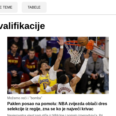
E TEME
TABELE
alifikacije
Možemo reći i "bomba"
Paklen posao na pomolu: NBA zvijezda oblači dres
selekcije iz regije, zna se ko je najveći krivac
Nevjerovatna vijest nam stiže iz NBA lige i pomalo iznenađujuća. Pri