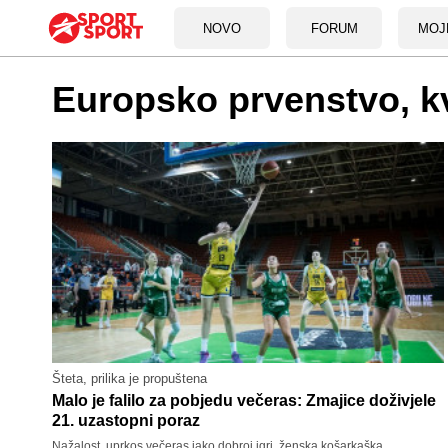
NOVO
FORUM
MOJ
Europsko prvenstvo, kv
Šteta, prilika je propuštena
Malo je falilo za pobjedu večeras: Zmajice doživjele
21. uzastopni poraz
Nažalost, uprkos večeras jako dobroj igri, ženska košarkaška