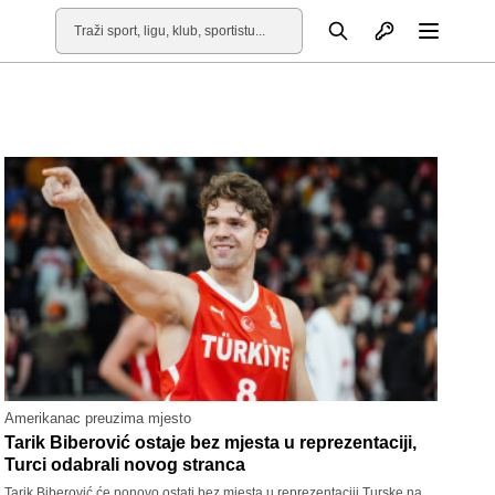
Otvori profil
Pretraga
Otvori
Amerikanac preuzima mjesto
Tarik Biberović ostaje bez mjesta u reprezentaciji,
Turci odabrali novog stranca
Tarik Biberović će ponovo ostati bez mjesta u reprezentaciji Turske na