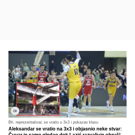
Bh. reprezentativac se vratio u 3x3 i pokazao klasu
Aleksandar se vratio na 3x3 i objasnio neke stvar:
Čuvar je samo gledao dok Lazić razvaljuje obruč!