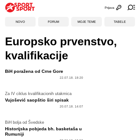
Prijava
Otvori profi
Ot
NOVO
FORUM
MOJE TEME
TABELE
Europsko prvenstvo,
kvalifikacije
BiH poražena od Crne Gore
22.07.18. 18:20
Za IV ciklus kvalifikacionih utakmica
Vujošević saopštio širi spisak
20.07.18. 14:07
BiH bolja od Švedske
Historijska pobjeda bh. basketaša u
Rumuniji