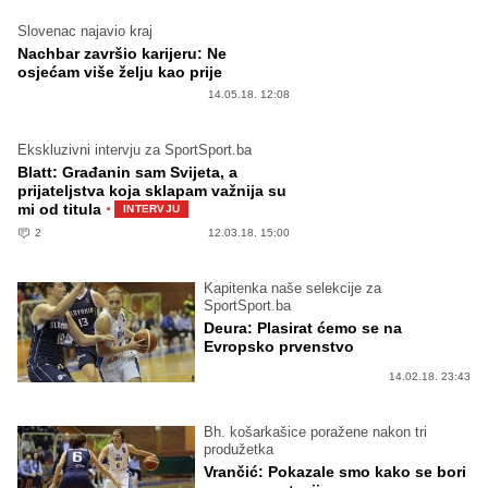
Slovenac najavio kraj
Nachbar završio karijeru: Ne
osjećam više želju kao prije
14.05.18. 12:08
Ekskluzivni intervju za SportSport.ba
Blatt: Građanin sam Svijeta, a
prijateljstva koja sklapam važnija su
·
mi od titula
INTERVJU
2
12.03.18. 15:00
Kapitenka naše selekcije za
SportSport.ba
Deura: Plasirat ćemo se na
Evropsko prvenstvo
14.02.18. 23:43
Bh. košarkašice poražene nakon tri
produžetka
Vrančić: Pokazale smo kako se bori