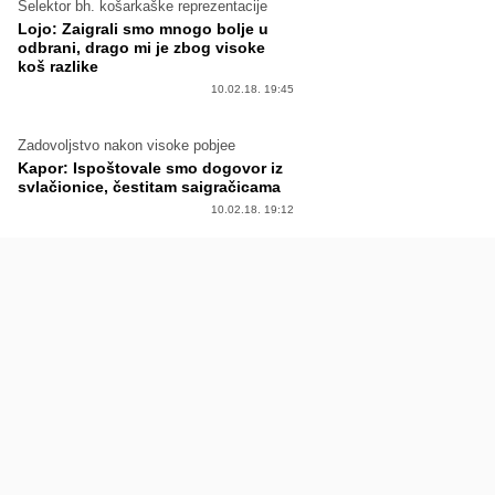
Selektor bh. košarkaške reprezentacije
Lojo: Zaigrali smo mnogo bolje u
odbrani, drago mi je zbog visoke
koš razlike
10.02.18. 19:45
Zadovoljstvo nakon visoke pobjee
Kapor: Ispoštovale smo dogovor iz
svlačionice, čestitam saigračicama
10.02.18. 19:12