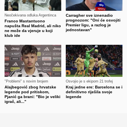
Neočekivana odluka Argentinca
Carragher sve iznenadio
prognozom: "Oni će osvojiti
Franco Mastantuono
Premier ligu, a razlog je
napušta Real Madrid, ali niko
jednostavan"
ne može da vjeruje u koji
klub ide
"Problemi" s novim brojem
Osvojio je s ekipom 21 trofej
Alajbegović zbog hrvatske
Kraj jedne ere: Barcelona se i
legende pod pritiskom,
definitivno riješila svoje
Pjanić ga brani: "Bio je veliki
legende
igrač, ali..."