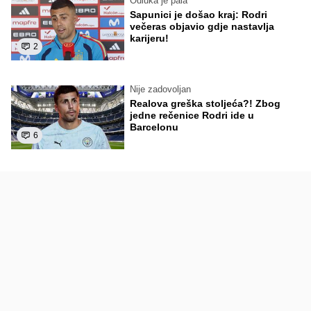
Odluka je pala
Sapunici je došao kraj: Rodri
večeras objavio gdje nastavlja
karijeru!
2
Nije zadovoljan
Realova greška stoljeća?! Zbog
jedne rečenice Rodri ide u
Barcelonu
6