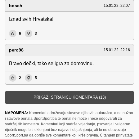
bosch
15.01.22. 22:07
Iznad svih Hrvatska!
6
3
pero98
15.01.22. 22:16
Bravo dečki, tako se igra za domovinu.
2
5
PRIKAŽI STRANICU KOMENTARA (13)
NAPOMENA:
Komentari odražavaju stavove njihovih autora/ica, a ne nužno
i stavove portala SportSport.ba te portal ne može i neće odgovarati za
sadržaj tih kometara. Komentari koji sadrže vrijeđanja, psovanja i vulgaran
riječnik mogu biti uklonjeni bez najave i objašnjenja, ali to ne obavezuje
SportSport.ba da obriše sve komentare koji krše pravila. Čitanjem prihvatate