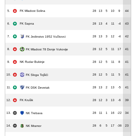
5.
FK Mladost Solina
28
13
5
10
9
44
6.
FK Sapna
28
13
4
11
-4
43
7.
28
13
3
12
-4
42
FK Jedinstvo 1952 Vučkovci
8.
28
12
5
11
17
41
FK Mladost 78 Donje Vukovije
9.
NK Rudar Bukinje
28
12
5
11
8
41
10.
28
12
5
11
5
41
FK Sloga Tojšići
11.
28
13
2
13
-5
41
FK DSK Devetak
12.
FK Krušik
28
12
3
13
-6
39
13.
28
11
1
16
-22
34
NK Trebava
14.
28
6
5
17
-36
23
NK Mramor