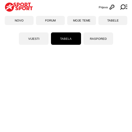
Prijava
Otvori profi
Ot
NOVO
FORUM
MOJE TEME
TABELE
VIJESTI
TABELA
RASPORED