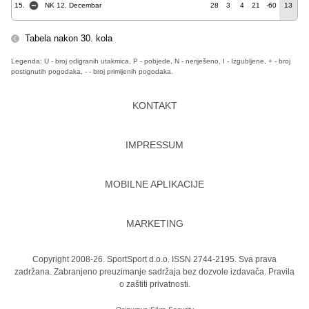
15.
NK 12. Decembar
28
3
4
21
-60
13
Tabela nakon 30. kola
Legenda: U - broj odigranih utakmica, P - pobjede, N - neriješeno, I - Izgubljene, + - broj
postignutih pogodaka, - - broj primljenih pogodaka.
KONTAKT
IMPRESSUM
MOBILNE APLIKACIJE
MARKETING
Copyright 2008-26. SportSport d.o.o. ISSN 2744-2195. Sva prava
zadržana. Zabranjeno preuzimanje sadržaja bez dozvole izdavača.
Pravila
o zaštiti privatnosti.