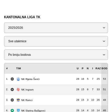
KANTONALNA LIGA TK
Sezona
Tip
Liga
#
TIM
U
P
N
I
RAZ
BOD
1.
28
16
5
7
25
53
NK Rijeka Šerići
2.
28
15
6
7
33
51
NK Ingram
3.
28
15
3
10
26
48
NK Rainci
4.
28
14
4
10
14
46
NK Slatina Bašigovci