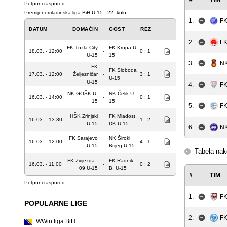
Potpuni raspored
Premijer omladinska liga BiH U-15 - 22. kolo
1.
FK
DATUM
DOMAĆIN
GOST
REZ
2.
FK
FK Tuzla City
FK Krupa U-
18.03. - 12:00
-
0 : 1
U-15
15
3.
NK
FK
FK Sloboda
17.03. - 12:00
Željezničar
-
3 : 1
U-15
U-15
4.
FK
NK GOŠK U-
NK Čelik U-
16.03. - 14:00
-
0 : 1
15
15
5.
FK
HŠK Zrinjski
FK Mladost
16.03. - 13:30
-
1 : 2
U-15
DK U-15
6.
NK
FK Sarajevo
NK Široki
16.03. - 12:00
-
4 : 1
U-15
Brijeg U-15
Tabela nak
FK Zvijezda -
FK Radnik
16.03. - 11:00
-
0 : 2
09 U-15
B. U-15
#
TIM
Potpuni raspored
1.
FK
POPULARNE LIGE
2.
FK
WWin liga BiH