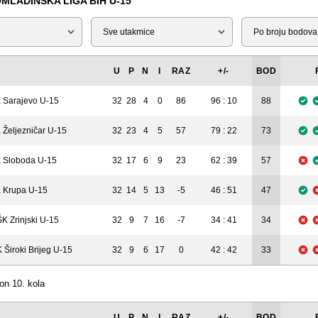
MLADINSKA LIGA BIH U-15
Tip
Liga
U
P
N
I
RAZ
+/-
BOD
 Sarajevo U-15
32
28
4
0
86
96 : 10
88
 Željezničar U-15
32
23
4
5
57
79 : 22
73
 Sloboda U-15
32
17
6
9
23
62 : 39
57
 Krupa U-15
32
14
5
13
-5
46 : 51
47
K Zrinjski U-15
32
9
7
16
-7
34 : 41
34
 Široki Brijeg U-15
32
9
6
17
0
42 : 42
33
on 10. kola
U
P
N
I
RAZ
+/-
BOD