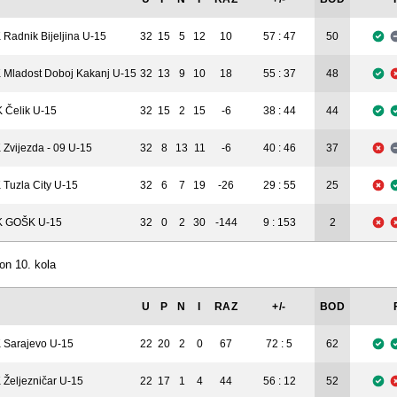
 Radnik Bijeljina U-15
32
15
5
12
10
57 : 47
50
 Mladost Doboj Kakanj U-15
32
13
9
10
18
55 : 37
48
 Čelik U-15
32
15
2
15
-6
38 : 44
44
 Zvijezda - 09 U-15
32
8
13
11
-6
40 : 46
37
 Tuzla City U-15
32
6
7
19
-26
29 : 55
25
 GOŠK U-15
32
0
2
30
-144
9 : 153
2
on 10. kola
U
P
N
I
RAZ
+/-
BOD
 Sarajevo U-15
22
20
2
0
67
72 : 5
62
 Željezničar U-15
22
17
1
4
44
56 : 12
52