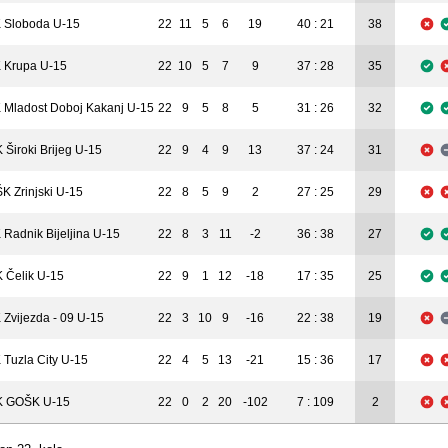
 Sloboda U-15
22
11
5
6
19
40 : 21
38
 Krupa U-15
22
10
5
7
9
37 : 28
35
 Mladost Doboj Kakanj U-15
22
9
5
8
5
31 : 26
32
 Široki Brijeg U-15
22
9
4
9
13
37 : 24
31
K Zrinjski U-15
22
8
5
9
2
27 : 25
29
 Radnik Bijeljina U-15
22
8
3
11
-2
36 : 38
27
 Čelik U-15
22
9
1
12
-18
17 : 35
25
 Zvijezda - 09 U-15
22
3
10
9
-16
22 : 38
19
 Tuzla City U-15
22
4
5
13
-21
15 : 36
17
 GOŠK U-15
22
0
2
20
-102
7 : 109
2