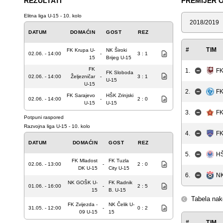
REZULTATI
PREMIJER O
Elitna liga U-15 - 10. kolo
Sezona
DATUM
DOMAĆIN
GOST
REZ
#
TIM
FK Krupa U-
NK Široki
02.06. - 14:00
-
3 : 1
15
Brijeg U-15
FK
1.
FK
FK Sloboda
02.06. - 14:00
Željezničar
-
3 : 1
U-15
U-15
2.
FK
FK Sarajevo
HŠK Zrinjski
02.06. - 14:00
-
2 : 0
U-15
U-15
3.
FK
Potpuni raspored
Razvojna liga U-15 - 10. kolo
4.
FK
DATUM
DOMAĆIN
GOST
REZ
5.
HŠ
FK Mladost
FK Tuzla
02.06. - 13:00
-
2 : 0
DK U-15
City U-15
6.
NK
NK GOŠK U-
FK Radnik
01.06. - 16:00
-
2 : 5
15
B. U-15
Tabela nak
FK Zvijezda -
NK Čelik U-
31.05. - 12:00
-
0 : 2
09 U-15
15
#
TIM