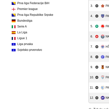
Prva liga Federacije BiH
3.
FK
Premier league
Prva liga Republike Srpske
4.
FK
Bundesliga
5.
FK
Serie A
La Liga
6.
NK
Ligue 1
Liga prvaka
7.
HŠ
Svjetsko prvenstvo
8.
FK
9.
NK
10.
FK
11.
FK
12.
NK