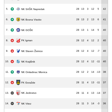
5.
28
13
3
12
5
42
NK SAŠK Napredak
6.
28
13
2
13
6
41
NK Bosna Visoko
7.
28
13
1
14
5
40
NK GOŠK
FK Igman
8.
28
12
4
12
2
40
9.
28
12
4
12
-7
40
NK Slaven Živinice
10.
28
12
4
12
-11
40
NK Krajišnik
11.
28
12
2
14
-13
38
NK Omladinac Mionica
12.
28
11
4
13
-11
37
FK Goražde
NK Jedinstvo
13.
28
11
4
13
-14
37
14.
28
11
3
14
-3
36
NK Vitez