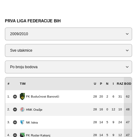
PRVA LIGA FEDERACIJE BIH
Sezona
Tip
Liga
#
TIM
U
P
N
I
RAZ
BOD
FK Budućnost Banovići
1.
28
20
2
6
31
62
2.
28
16
0
12
10
48
HNK Orašje
3.
28
14
5
9
24
47
NK Iskra
4.
28
14
5
9
12
47
FK Rudar Kakanj