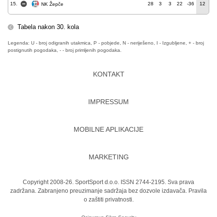
15.
28
3
3
22
-36
12
NK Žepče
Tabela nakon 30. kola
Legenda: U - broj odigranih utakmica, P - pobjede, N - neriješeno, I - Izgubljene, + - broj
postignutih pogodaka, - - broj primljenih pogodaka.
KONTAKT
IMPRESSUM
MOBILNE APLIKACIJE
MARKETING
Copyright 2008-26. SportSport d.o.o. ISSN 2744-2195. Sva prava
zadržana. Zabranjeno preuzimanje sadržaja bez dozvole izdavača.
Pravila
o zaštiti privatnosti.