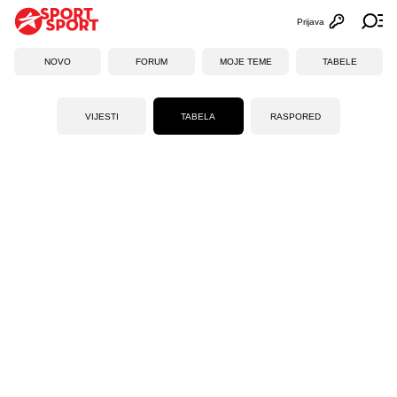
Prijava
Otvori profi
Ot
NOVO
FORUM
MOJE TEME
TABELE
VIJESTI
TABELA
RASPORED