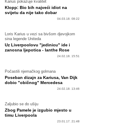
Karius pokazuje kvalitet
Klopp: Bio bih najveći idiot na
svijetu da nije tako dobar
04.03.18. 08:22
Loris Karius u vezi sa bivšom djevojkom
sina legende Uniteda
Uz Liverpoolovu "jedinicu" ide i
zanosna ljepotica - Ianthe Rose
24.02.18. 15:51
Počastili njemačkog golmana
Poseban dizajn za Kariusa, Van Dijk
dobio "običnog" Mercedesa
24.02.18. 13:46
Zaljubio se do ušiju
Zbog Pamele je izgubio mjesto u
timu Liverpoola
23.01.17. 21:48