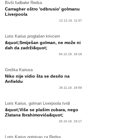
Bivši fudbaler Redsa
Carragher oštro 'odbrusio' golmanu
Liverpoola
12.12.16. 11:07
Loris Karius proglašen krivcem
&quot;Smiješan golman, ne može ni
dah da zadrži&quot;
04.12.16. 18:18
Greška Kariusa
Niko nije vidio šta se desilo na
Anfieldu
26.11.16. 18:59
Loris Karius, golman Liverpoola tvrdi
&quot;Više se plašim zubara, nego
Zlatana Ibrahimovića&quot;
26.10.16. 19:17
Loris Karius potpisao za Redse