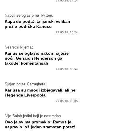
27.05.18. 14:14
Napoli se oglasio na Twitteru
Kapa do poda: Italijanski velikan
pružio podršku Kariusu
27.05.18. 10:24
Nesretni Nijemac
Karius se oglasio nakon najteže
noći, Gerrard i Henderson ga
također komentarisali
27.05.18. 08:54
Sjajan potez Carraghera
Kariusa su mnogi izbjegavali, ali ne
i legenda Liverpoola
27.05.18. 08:05
Nije Salah jedini koji je nastradao
Ovo je svima promaklo: Ramos je
napravio još jedan sramotan potez!