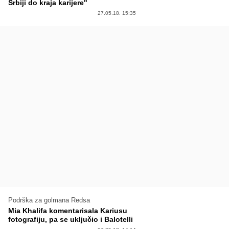
Srbiji do kraja karijere"
27.05.18. 15:35
Podrška za golmana Redsa
Mia Khalifa komentarisala Kariusu
fotografiju, pa se uključio i Balotelli