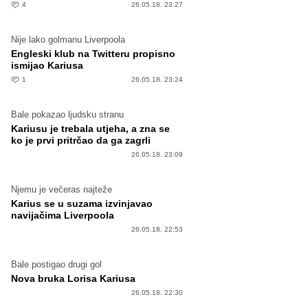
4
26.05.18. 23:27
Nije lako golmanu Liverpoola
Engleski klub na Twitteru propisno
ismijao Kariusa
1
26.05.18. 23:24
Bale pokazao ljudsku stranu
Kariusu je trebala utjeha, a zna se
ko je prvi pritrčao da ga zagrli
26.05.18. 23:09
Njemu je večeras najteže
Karius se u suzama izvinjavao
navijačima Liverpoola
26.05.18. 22:53
Bale postigao drugi gol
Nova bruka Lorisa Kariusa
26.05.18. 22:30