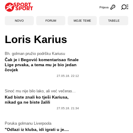
Prijava
Otvori profi
Ot
NOVO
FORUM
MOJE TEME
TABELE
Loris Karius
Bh. golman pružio podršku Kariusu
Čak je i Begović komentarisao finale
Lige prvaka, a tema mu je bio jedan
čovjek
27.05.18. 22:12
Sinoć mu nije bilo lako, ali već večeras...
Kad biste znali ko tješi Kariusa,
nikad ga ne biste žalili
27.05.18. 21:34
Poruka golmanu Liverpoola
"Odlazi iz kluba, idi igrati u je....