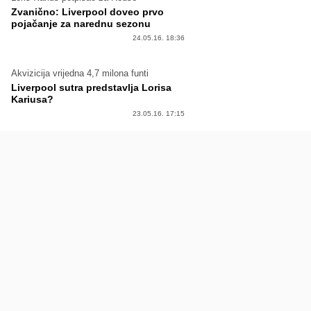
Zvanično: Liverpool doveo prvo
pojačanje za narednu sezonu
24.05.16. 18:36
Akvizicija vrijedna 4,7 milona funti
Liverpool sutra predstavlja Lorisa
Kariusa?
23.05.16. 17:15