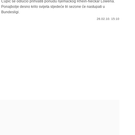
Čupić se odlučio prihvatiti ponudu njemačkog Rhein-Neckar Lowena.
Ponajbolje desno krilo svijeta sljedeće tri sezone će nastupati u
Bundesligi.
26.02.10. 15:10