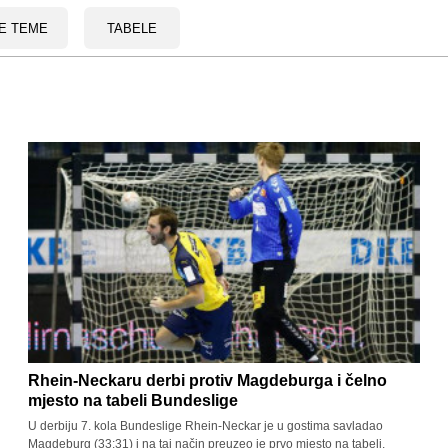
E TEME
TABELE
Rhein-Neckaru derbi protiv Magdeburga i čelno
mjesto na tabeli Bundeslige
U derbiju 7. kola Bundeslige Rhein-Neckar je u gostima savladao
Magdeburg (33:31) i na taj način preuzeo je prvo mjesto na tabeli.