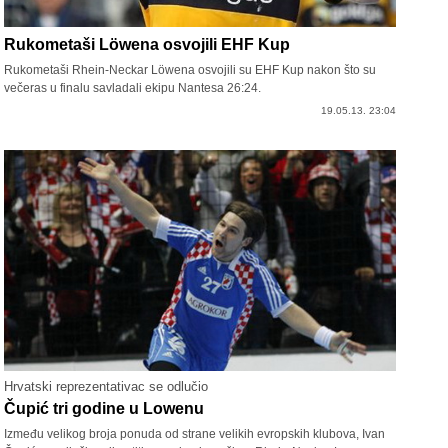
Rukometaši Löwena osvojili EHF Kup
Rukometaši Rhein-Neckar Löwena osvojili su EHF Kup nakon što su
večeras u finalu savladali ekipu Nantesa 26:24.
19.05.13. 23:04
Hrvatski reprezentativac se odlučio
Čupić tri godine u Lowenu
Između velikog broja ponuda od strane velikih evropskih klubova, Ivan