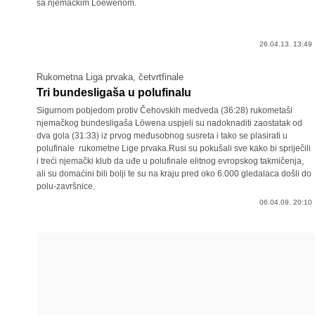
sa njemačkim Loewenom.
26.04.13. 13:49
Rukometna Liga prvaka, četvrtfinale
Tri bundesligaša u polufinalu
Sigurnom pobjedom protiv Čehovskih medveda (36:28) rukometaši
njemačkog bundesligaša Löwena uspjeli su nadoknaditi zaostatak od
dva gola (31:33) iz prvog međusobnog susreta i tako se plasirati u
polufinale rukometne Lige prvaka.Rusi su pokušali sve kako bi spriječili
i treći njemački klub da uđe u polufinale elitnog evropskog takmičenja,
ali su domaćini bili bolji te su na kraju pred oko 6.000 gledalaca došli do
polu-završnice.
06.04.09. 20:10