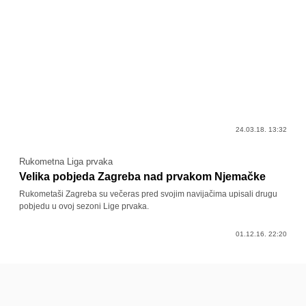
24.03.18. 13:32
Rukometna Liga prvaka
Velika pobjeda Zagreba nad prvakom Njemačke
Rukometaši Zagreba su večeras pred svojim navijačima upisali drugu
pobjedu u ovoj sezoni Lige prvaka.
01.12.16. 22:20