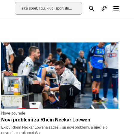
Otvori profil
Pretraga
Otvori
Nove povrede
Novi problemi za Rhein Neckar Loewen
Ekipu Rhein Neckar Lowena zadesili su novi problemi, a riječ je o
povredama rukometaša.