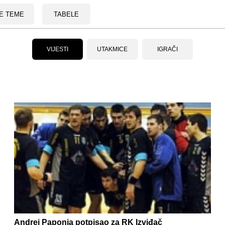
E TEME
TABELE
VIJESTI
UTAKMICE
IGRAČI
Andrej Paponja potpisao za RK Izviđač