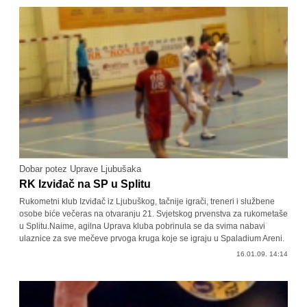
Dobar potez Uprave Ljubušaka
RK Izviđač na SP u Splitu
Rukometni klub Izviđač iz Ljubuškog, tačnije igrači, treneri i službene
osobe biće večeras na otvaranju 21. Svjetskog prvenstva za rukometaše
u Splitu.Naime, agilna Uprava kluba pobrinula se da svima nabavi
ulaznice za sve mečeve prvoga kruga koje se igraju u Spaladium Areni.
16.01.09. 14:14