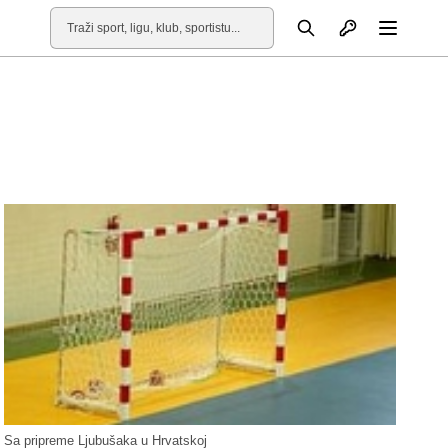
Otvori profil
Pretraga
Otvori
Sa pripreme Ljubušaka u Hrvatskoj