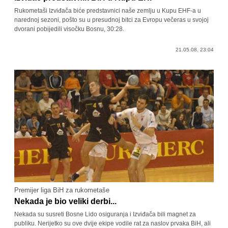
Rukometaši Izviđača biće predstavnici naše zemlju u Kupu EHF-a u
narednoj sezoni, pošto su u presudnoj bitci za Evropu večeras u svojoj
dvorani pobijedili visočku Bosnu, 30:28.
21.05.08. 23:04
Premijer liga BiH za rukometaše
Nekada je bio veliki derbi...
Nekada su susreti Bosne Lido osiguranja i Izviđača bili magnet za
publiku. Nerijetko su ove dvije ekipe vodile rat za naslov prvaka BiH, ali