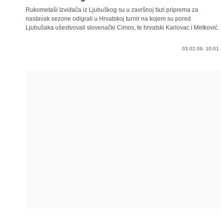
Rukometaši Izviđača iz Ljubuškog su u završnoj fazi priprema za
nastavak sezone odigrali u Hrvatskoj turnir na kojem su pored
Ljubušaka ušestvovali slovenački Cimos, te hrvatski Karlovac i Metković.
03.02.09. 10:01