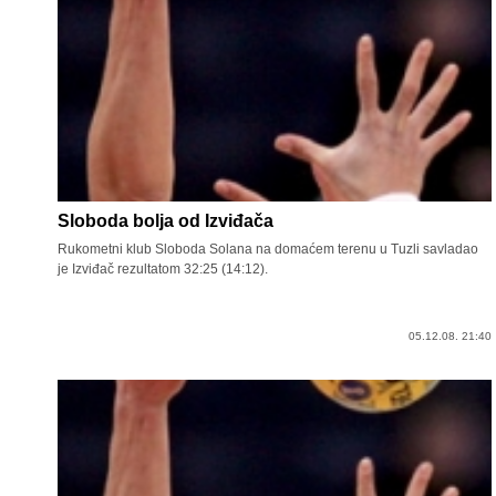
Sloboda bolja od Izviđača
Rukometni klub Sloboda Solana na domaćem terenu u Tuzli savladao
je Izviđač rezultatom 32:25 (14:12).
05.12.08. 21:40