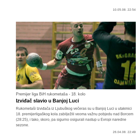
10.05.08. 22:54
Premijer liga BiH rukometaša - 18. kolo
Izviđač slavio u Banjoj Luci
Rukometaši Izviđača iz Ljubuškog večeras su u Banjoj Luci u utakmici
18. premijerligaškog kola zabilježili veoma važnu pobjedu nad Borcem
(28:25), i tako, skoro, pa sigurno osigurali nastup u Evropi naredne
sezone.
26.04.08. 22:49