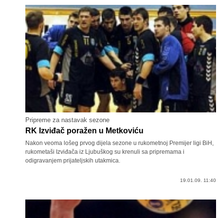
Pripreme za nastavak sezone
RK Izviđač poražen u Metkoviću
Nakon veoma lošeg prvog dijela sezone u rukometnoj Premijer ligi BiH,
rukometaši Izviđača iz Ljubuškog su krenuli sa pripremama i
odigravanjem prijateljskih utakmica.
19.01.09. 11:40