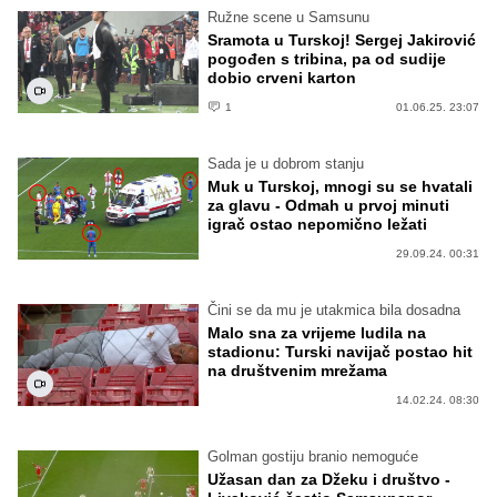
Ružne scene u Samsunu
Sramota u Turskoj! Sergej Jakirović
pogođen s tribina, pa od sudije
dobio crveni karton
1
01.06.25. 23:07
Sada je u dobrom stanju
Muk u Turskoj, mnogi su se hvatali
za glavu - Odmah u prvoj minuti
igrač ostao nepomično ležati
29.09.24. 00:31
Čini se da mu je utakmica bila dosadna
Malo sna za vrijeme ludila na
stadionu: Turski navijač postao hit
na društvenim mrežama
14.02.24. 08:30
Golman gostiju branio nemoguće
Užasan dan za Džeku i društvo -