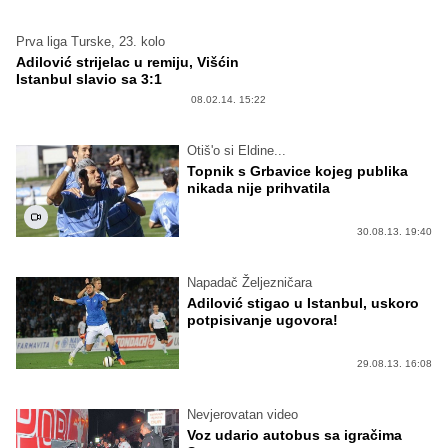
Prva liga Turske, 23. kolo
Adilović strijelac u remiju, Višćin
Istanbul slavio sa 3:1
08.02.14. 15:22
Otiš'o si Eldine...
Topnik s Grbavice kojeg publika
nikada nije prihvatila
30.08.13. 19:40
Napadač Željezničara
Adilović stigao u Istanbul, uskoro
potpisivanje ugovora!
29.08.13. 16:08
Nevjerovatan video
Voz udario autobus sa igračima