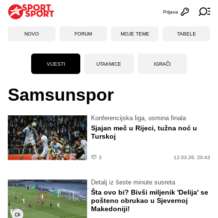
Prijava
Otvori profi
Ot
NOVO
FORUM
MOJE TEME
TABELE
VIJESTI
UTAKMICE
IGRAČI
Samsunspor
Konferencijska liga, osmina finala
Sjajan meč u Rijeci, tužna noć u
Turskoj
3
12.03.26. 20:43
Detalj iz šeste minute susreta
Šta ovo bi? Bivši miljenik 'Delija' se
pošteno obrukao u Sjevernoj
Makedoniji!