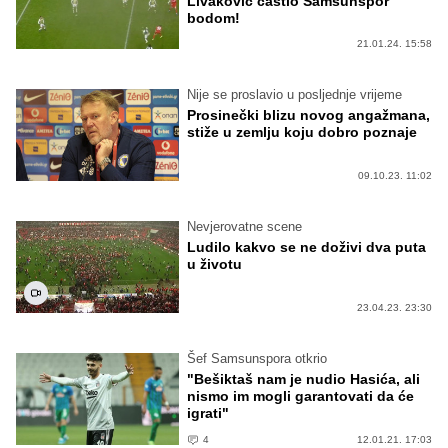
Livaković častio Samsunspor
bodom!
21.01.24. 15:58
Nije se proslavio u posljednje vrijeme
Prosinečki blizu novog angažmana,
stiže u zemlju koju dobro poznaje
09.10.23. 11:02
Nevjerovatne scene
Ludilo kakvo se ne doživi dva puta
u životu
23.04.23. 23:30
Šef Samsunspora otkrio
"Bešiktaš nam je nudio Hasića, ali
nismo im mogli garantovati da će
igrati"
4
12.01.21. 17:03