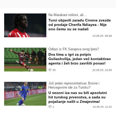
Na Marakani milioni, ali...
Turci objavili zaradu Crvene zvezde
od prodaje Cherifa Ndiayea - Nije
ono čemu su se nadali
13.09.25. 08:49
Odlazi iz FK Sarajeva ovog ljeta?
Dva tima u igri za potpis
Guliashvilija, jedan već kontaktirao
agenta i želi brzo završiti posao!
35
22.06.25. 10:09
Još jedan reprezentativac Bosne i
Hercegovine ide za Tursku?
U sezoni iza nas su bili apsolutni
hit turskog prvenstva, a sada su
pojačanje našli u Zmajevima!
1
14.06.25. 11:22