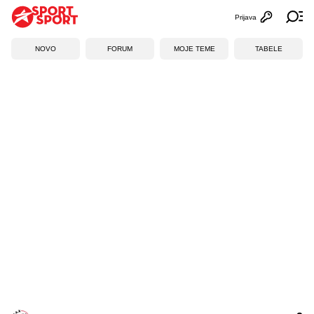
Prijava
Otvori profi
Ot
NOVO
FORUM
MOJE TEME
TABELE