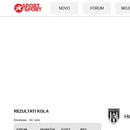
NOVO
FORUM
MOJ
REZULTATI KOLA
He
Eredivisie - 34. kolo
DATUM
DOMAĆIN
GOST
REZ