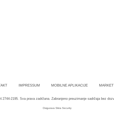
TAKT
IMPRESSUM
MOBILNE APLIKACIJE
MARKET
SN 2744-2195. Sva prava zadržana. Zabranjeno preuzimanje sadržaja bez doz
Osigurava
Sikra Security