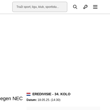
Otvori profil
Pretraga
Otvori
EREDIVISIE - 34. KOLO
megen NEC
Datum:
18.05.25. (14:30)