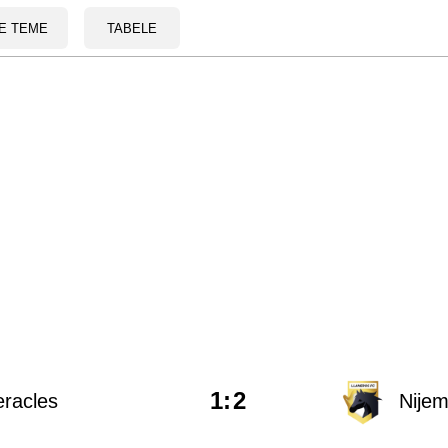
E TEME
TABELE
1
:
2
racles
Nije