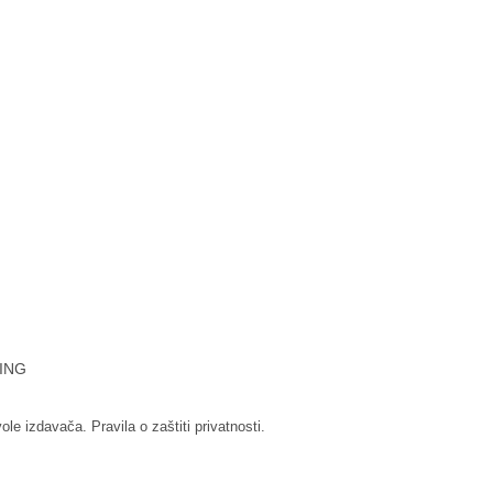
ING
vole izdavača.
Pravila o zaštiti privatnosti.