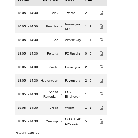
18.05. - 14:30
Ajax
-
Twente
2 : 0
Nijemegen
18.05. - 14:30
Heracles
-
1 : 2
NEC
18.05. - 14:30
AZ
-
Almere City
1 : 1
18.05. - 14:30
Fortuna
-
FC Utrecht
0 : 0
18.05. - 14:30
Zwolle
-
Groningen
2 : 0
18.05. - 14:30
Heerenveen
-
Feyenoord
2 : 0
Sparta
PSV
18.05. - 14:30
-
1 : 3
Rotterdam
Eindhoven
18.05. - 14:30
Breda
-
Willem II
1 : 1
GO AHEAD
18.05. - 14:30
Waalwijk
-
5 : 3
EAGLES
Potpuni raspored