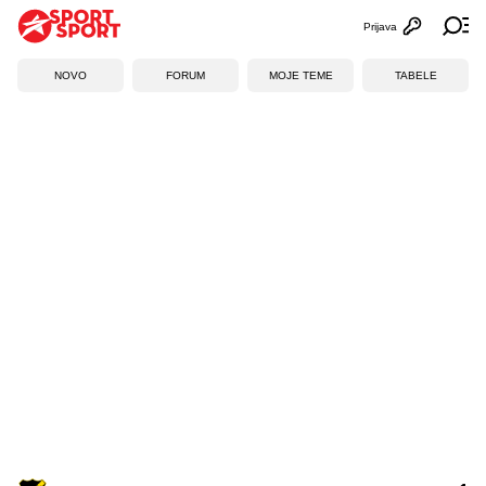
Prijava
Otvori profi
Ot
NOVO
FORUM
MOJE TEME
TABELE