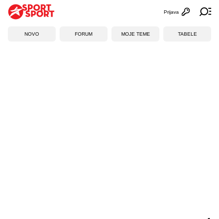
Prijava
Otvori profi
Ot
NOVO
FORUM
MOJE TEME
TABELE