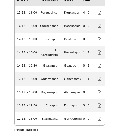
15.12. - 18:00
Fenerbahce
-
Konyaspor
4 : 0
14.12. - 18:00
Samsunspor
-
Basaksehir
0 : 2
14.12. - 18:00
Trabzonspor
-
Besiktas
3 : 3
F.
14.12. - 15:00
-
Kocaelispor
1 : 1
Karagumruk
14.12. - 12:30
Gaziantep
-
Goztepe
0 : 1
13.12. - 18:00
Antalyaspor
-
Galatasaray
1 : 4
13.12. - 15:00
Kayserispor
-
Alanyaspor
0 : 0
13.12. - 12:30
Rizespor
-
Eyupspor
3 : 0
12.12. - 18:00
Kasimpasa
-
Genclerbirligi
0 : 0
Potpuni raspored