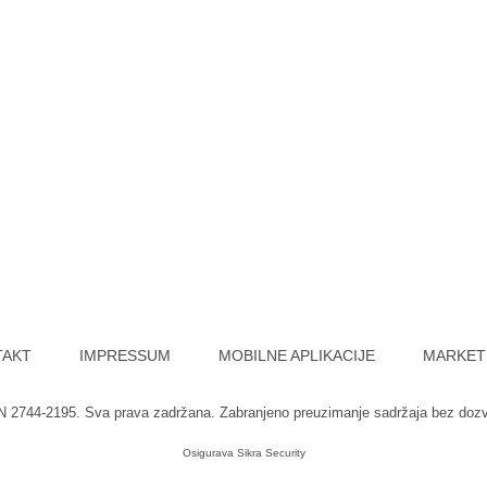
TAKT
IMPRESSUM
MOBILNE APLIKACIJE
MARKET
SN 2744-2195. Sva prava zadržana. Zabranjeno preuzimanje sadržaja bez doz
Osigurava
Sikra Security