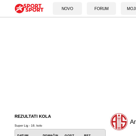
NOVO
FORUM
MOJ
REZULTATI KOLA
An
Super Lig - 16. kolo
DATUM
DOMAĆIN
GOST
REZ