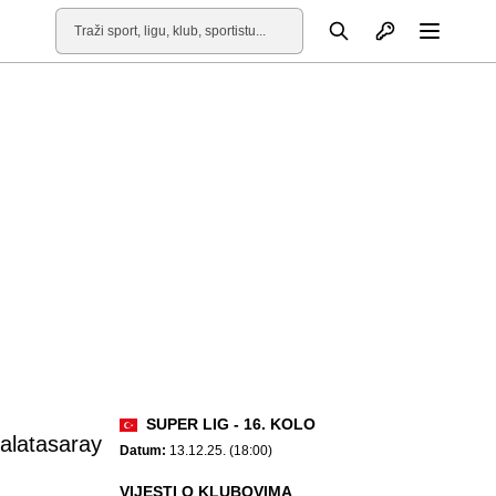
Otvori profil
Pretraga
Otvori
SUPER LIG - 16. KOLO
alatasaray
Datum:
13.12.25. (18:00)
VIJESTI O KLUBOVIMA