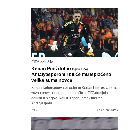
FIFA odlučila
Kenan Pirić dobio spor sa
Antalyasporom i bit će mu isplaćena
velika suma novca!
Bosanskohercegovački golman Kenan Pirić ostvario je
važnu pravnu pobjedu nakon što je FIFA donijela
odluku u njegovu korist u sporu protiv turskog
Antalyaspora.
3
17.06.26. 18:57