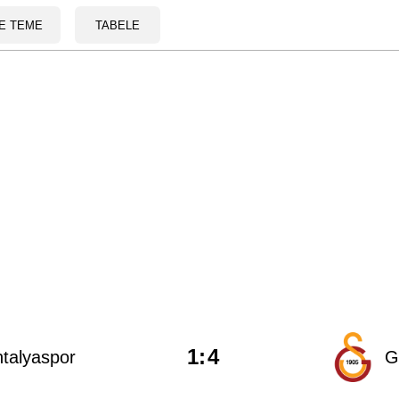
E TEME
TABELE
1
:
4
talyaspor
G