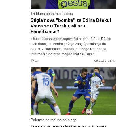
Tri kluba pokazala interes
Stigla nova "bomba" za Edina Džeku!
Vraća se u Tursku, ali ne u
Fenerbahce?
Iskusni bosanskohercegovački napadač Edin Džeko
ovih dana je u centru pažnje zbog špekulacija da
odlazi iz Fiorentine, a danas je mnoge iznenadila
informacija da bi se mogao vratiti u Tursku.
14
06.01.26. 13:47
Palermo ne računa na njega
Turska je nova destinacija u karijeri