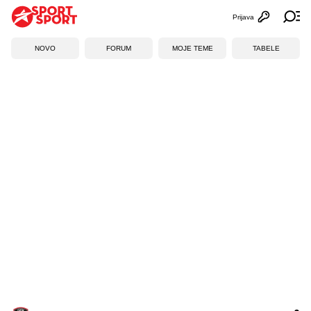
Prijava
Otvori profi
Ot
NOVO
FORUM
MOJE TEME
TABELE