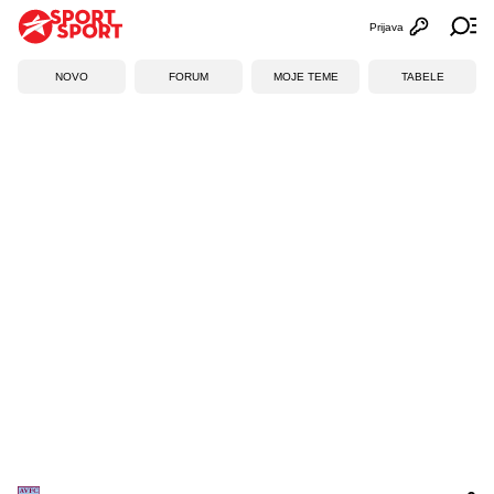
Prijava
Otvori profi
Ot
NOVO
FORUM
MOJE TEME
TABELE