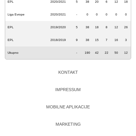
EPL
2020/2021
5
38
20
6
12
18
Liga Evrope
2020/2021
-
0
0
0
0
0
EPL
2019/2020
5
38
18
8
12
26
EPL
2018/2019
9
38
15
7
16
3
Ukupno
-
190
42
22
50
12
KONTAKT
IMPRESSUM
MOBILNE APLIKACIJE
MARKETING