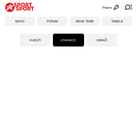
Prijava
Otvori profi
Ot
NOVO
FORUM
MOJE TEME
TABELE
VIJESTI
UTAKMICE
IGRAČI