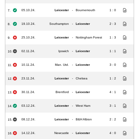
05.10.24.
Leicester
-
Bournemouth
1 : 0
7.
19.10.24.
Southampton
-
Leicester
2 : 3
8.
25.10.24.
Leicester
-
Nottingham Forest
1 : 3
9.
02.11.24.
Ipswich
-
Leicester
1 : 1
10.
10.11.24.
Man. Utd.
-
Leicester
3 : 0
11.
23.11.24.
Leicester
-
Chelsea
1 : 2
12.
30.11.24.
Brentford
-
Leicester
4 : 1
13.
03.12.24.
Leicester
-
West Ham
3 : 1
14.
08.12.24.
Leicester
-
B&H Albion
2 : 2
15.
14.12.24.
Newcastle
-
Leicester
4 : 0
16.