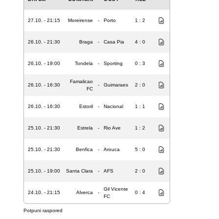
27.10. - 21:15
Moreirense
-
Porto
1 : 2
26.10. - 21:30
Braga
-
Casa Pia
4 : 0
26.10. - 19:00
Tondela
-
Sporting
0 : 3
Famalicao
26.10. - 16:30
-
Guimaraes
2 : 0
FC
26.10. - 16:30
Estoril
-
Nacional
1 : 1
25.10. - 21:30
Estrela
-
Rio Ave
1 : 2
25.10. - 21:30
Benfica
-
Arouca
5 : 0
25.10. - 19:00
Santa Clara
-
AFS
2 : 0
Gil Vicente
24.10. - 21:15
Alverca
-
0 : 4
FC
Potpuni raspored