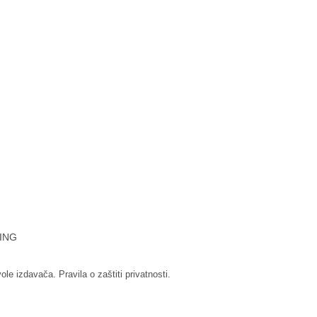
ING
vole izdavača.
Pravila o zaštiti privatnosti.