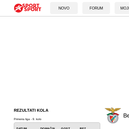
NOVO
FORUM
MOJ
REZULTATI KOLA
Be
Primeira liga - 9. kolo
DATUM
DOMAĆIN
GOST
REZ