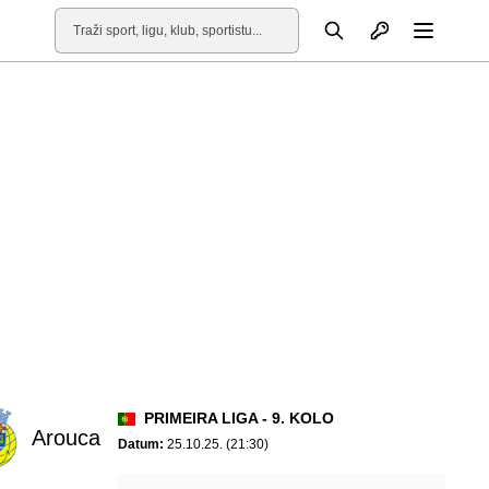
Otvori profil
Pretraga
Otvori
PRIMEIRA LIGA - 9. KOLO
Arouca
Datum:
25.10.25. (21:30)