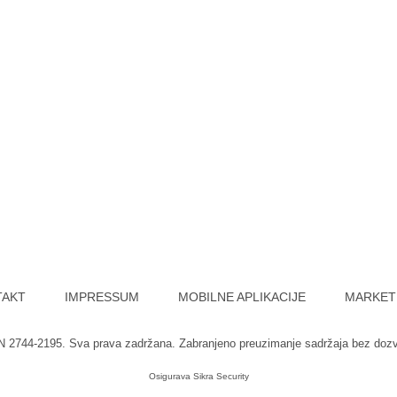
TAKT
IMPRESSUM
MOBILNE APLIKACIJE
MARKET
SN 2744-2195. Sva prava zadržana. Zabranjeno preuzimanje sadržaja bez doz
Osigurava
Sikra Security