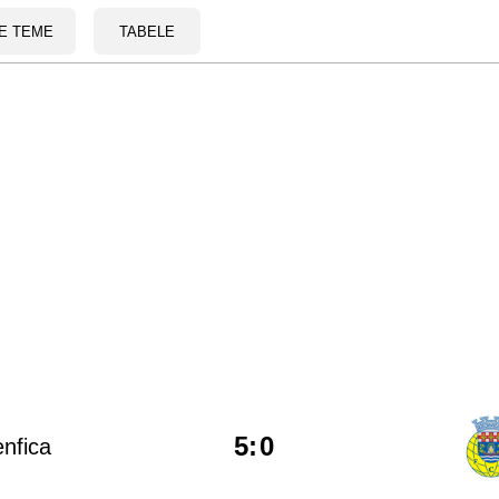
E TEME
TABELE
5
:
0
nfica