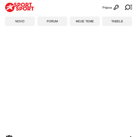
Prijava
Otvori profi
Ot
NOVO
FORUM
MOJE TEME
TABELE