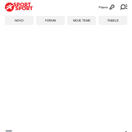
Prijava
Otvori profi
Ot
NOVO
FORUM
MOJE TEME
TABELE