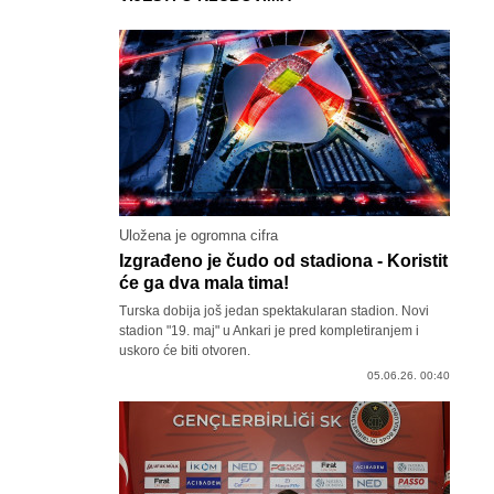
Uložena je ogromna cifra
Izgrađeno je čudo od stadiona - Koristit
će ga dva mala tima!
Turska dobija još jedan spektakularan stadion. Novi
stadion "19. maj" u Ankari je pred kompletiranjem i
uskoro će biti otvoren.
05.06.26. 00:40