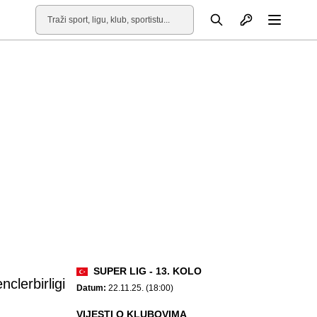
Otvori profil
Pretraga
Otvori
SUPER LIG - 13. KOLO
nclerbirligi
Datum:
22.11.25. (18:00)
VIJESTI O KLUBOVIMA