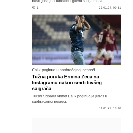
našli gostujući fudbaler i glavni sudija meča.
1
22.01.24. 00:31
Calik poginuo u saobraćajnoj nesreći
Tužna poruka Ermina Zeca na
Instagramu nakon smrti bivšeg
saigrača
Turski fudbaler Ahmet Calik poginuo je jutros u
saobraćajnoj nesreći.
11.01.22. 10:10