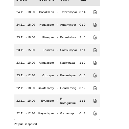
24.11. - 18:00
Basaksehir
-
Trabzonspor
3 : 4
24.11. - 18:00
Konyaspor
-
Antalyaspor
0 : 0
23.11. - 18:00
Rizespor
-
Fenerbahce
2 : 5
23.11. - 15:00
Besiktas
-
Samsunspor
1 : 1
23.11. - 15:00
Alanyaspor
-
Kasimpasa
1 : 2
23.11. - 12:30
Goztepe
-
Kocaelispor
0 : 0
22.11. - 18:00
Galatasaray
-
Genclerbirligi
3 : 2
F.
22.11. - 15:00
Eyupspor
-
1 : 1
Karagumruk
22.11. - 12:30
Kayserispor
-
Gaziantep
0 : 3
Potpuni raspored