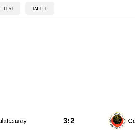
E TEME
TABELE
3
:
2
latasaray
Ge