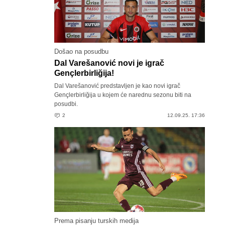
Došao na posudbu
Dal Varešanović novi je igrač
Gençlerbirliğija!
Dal Varešanović predstavljen je kao novi igrač
Gençlerbirliğija u kojem će narednu sezonu biti na
posudbi.
2
12.09.25. 17:36
Prema pisanju turskih medija