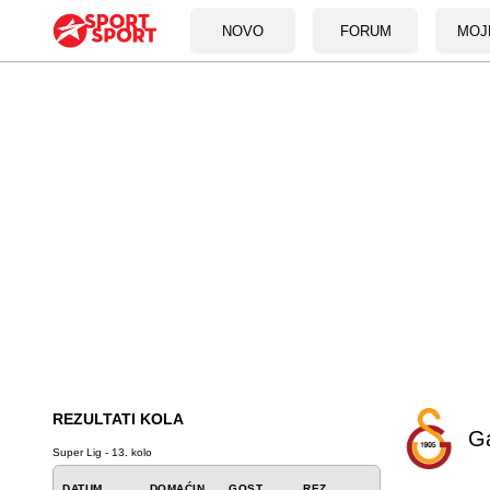
NOVO
FORUM
MOJ
REZULTATI KOLA
Ga
Super Lig - 13. kolo
DATUM
DOMAĆIN
GOST
REZ