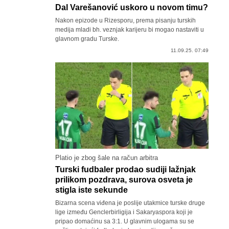
Dal Varešanović uskoro u novom timu?
Nakon epizode u Rizesporu, prema pisanju turskih
medija mladi bh. veznjak karijeru bi mogao nastaviti u
glavnom gradu Turske.
11.09.25. 07:49
Platio je zbog šale na račun arbitra
Turski fudbaler prodao sudiji lažnjak
prilikom pozdrava, surova osveta je
stigla iste sekunde
Bizarna scena viđena je poslije utakmice turske druge
lige između Genclerbirligija i Sakaryaspora koji je
pripao domaćinu sa 3:1. U glavnim ulogama su se