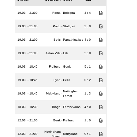
19.03. - 21:00
Roma
-
Bologna
3 : 4
19.03. - 21:00
Porto
-
Stuttgart
2 : 0
19.03. - 21:00
Betis
-
Panathinaikos
4 : 0
19.03. - 21:00
Aston Villa
-
Lille
2 : 0
19.03. - 18:45
Freiburg
-
Genk
5 : 1
19.03. - 18:45
Lyon
-
Celta
0 : 2
Nottingham
19.03. - 18:45
Midtjylland
-
1 : 3
Forest
18.03. - 16:30
Braga
-
Ferencvaros
4 : 0
12.03. - 21:00
Genk
-
Freiburg
1 : 0
Nottingham
12.03. - 21:00
-
Midtjylland
0 : 1
Forest