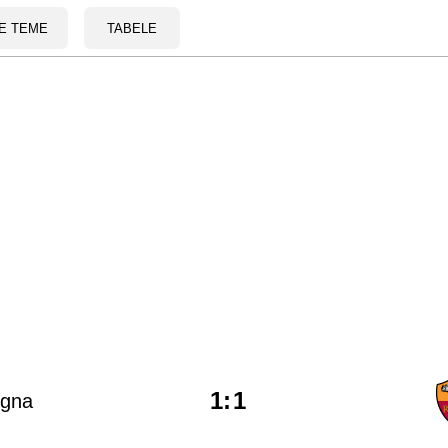
E TEME
TABELE
1
:
1
ogna