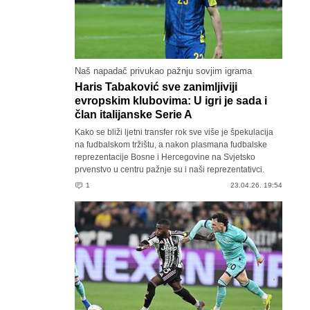
Naš napadač privukao pažnju sovjim igrama
Haris Tabaković sve zanimljiviji
evropskim klubovima: U igri je sada i
član italijanske Serie A
Kako se bliži ljetni transfer rok sve više je špekulacija
na fudbalskom tržištu, a nakon plasmana fudbalske
reprezentacije Bosne i Hercegovine na Svjetsko
prvenstvo u centru pažnje su i naši reprezentativci.
1
23.04.26. 19:54