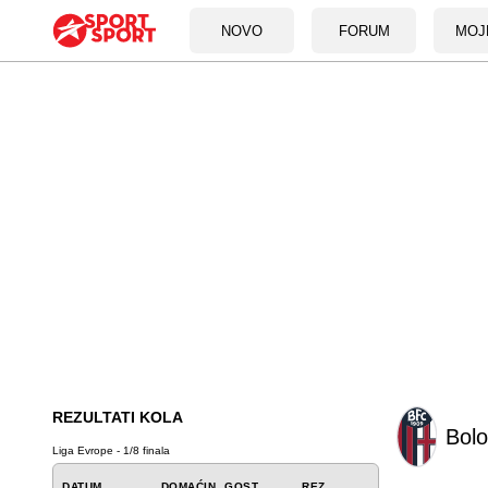
NOVO
FORUM
MOJ
REZULTATI KOLA
Bol
Liga Evrope - 1/8 finala
DATUM
DOMAĆIN
GOST
REZ