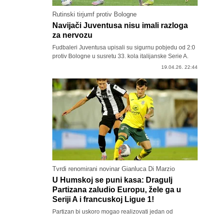
Rutinski tirjumf protiv Bologne
Navijači Juventusa nisu imali razloga
za nervozu
Fudbaleri Juventusa upisali su sigurnu pobjedu od 2:0
protiv Bologne u susretu 33. kola italijanske Serie A.
19.04.26. 22:44
Tvrdi renomirani novinar Gianluca Di Marzio
U Humskoj se puni kasa: Dragulj
Partizana zaludio Europu, žele ga u
Seriji A i francuskoj Ligue 1!
Partizan bi uskoro mogao realizovati jedan od