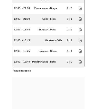
12.03. - 21:00
Ferencvaros
-
Braga
2 : 0
12.03. - 21:00
Celta
-
Lyon
1 : 1
12.03. - 18:45
Stuttgart
-
Porto
1 : 2
12.03. - 18:45
Lille
-
Aston Villa
0 : 1
12.03. - 18:45
Bologna
-
Roma
1 : 1
12.03. - 18:45
Panathinaikos
-
Betis
1 : 0
Potpuni raspored