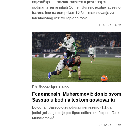
najznačajnijih izlaznih transfera u posljednjim
godinama, jer je mladi Ognjen Ugrešić postao izuzetno
traženo ime na europskom tržištu. Interesovanje za
talentovanog vezistu rapidno raste.
10.01.26. 14:26
Bh. štoper igra sjajno
Fenomenalni Muharemović donio svom
Sassuolu bod na teškom gostovanju
Bologna i Sassuolo su odigrali neriješeno (1:1), a
jedini gol za goste je postigao odlični bh. štoper - Tarik
Muharemović.
28.12.25. 19:56