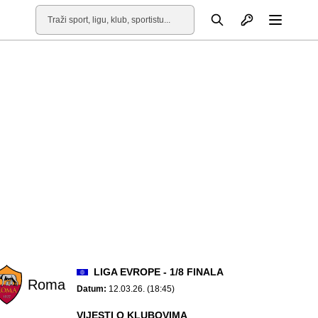
Otvori profil
Pretraga
Otvori
LIGA EVROPE - 1/8 FINALA
Roma
Datum:
12.03.26. (18:45)
VIJESTI O KLUBOVIMA