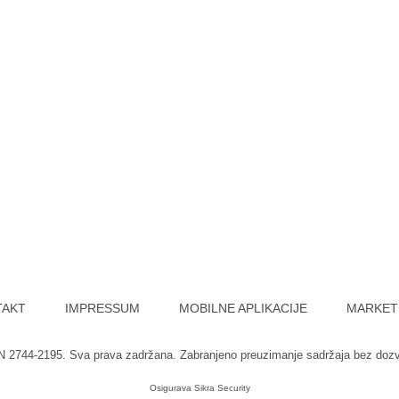
TAKT
IMPRESSUM
MOBILNE APLIKACIJE
MARKET
SN 2744-2195. Sva prava zadržana. Zabranjeno preuzimanje sadržaja bez doz
Osigurava
Sikra Security