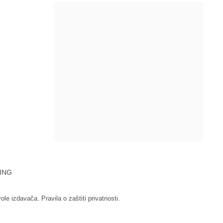
ING
vole izdavača.
Pravila o zaštiti privatnosti.