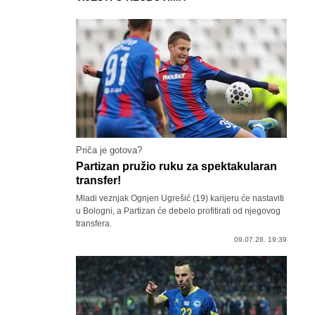
Priča je gotova?
Partizan pružio ruku za spektakularan
transfer!
Mladi veznjak Ognjen Ugrešić (19) karijeru će nastaviti
u Bologni, a Partizan će debelo profitirati od njegovog
transfera.
09.07.26. 19:39