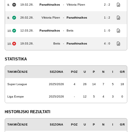
19.02.26.
Panathinaikos
-
Viktoria Plzen
2 : 2
9.
26.02.26.
Viktoria Plzen
-
Panathinaikos
1 : 2
9.
12.03.26.
Panathinaikos
-
Betis
1 : 0
10.
19.03.26.
Betis
-
Panathinaikos
4 : 0
10.
STATISTIKA
TAKMIČENJE
SEZONA
POZ
U
P
N
I
GR
Super League
2025/2026
4
26
14
7
5
18
Liga Evrope
2025/2026
-
12
5
4
3
0
HISTORIJSKI REZULTATI
TAKMIČENJE
SEZONA
POZ
U
P
N
I
GR