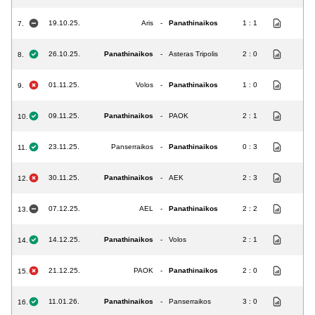
19.10.25.
Aris
-
Panathinaikos
1 : 1
7.
26.10.25.
Panathinaikos
-
Asteras Tripolis
2 : 0
8.
01.11.25.
Volos
-
Panathinaikos
1 : 0
9.
09.11.25.
Panathinaikos
-
PAOK
2 : 1
10.
23.11.25.
Panserraikos
-
Panathinaikos
0 : 3
11.
30.11.25.
Panathinaikos
-
AEK
2 : 3
12.
07.12.25.
AEL
-
Panathinaikos
2 : 2
13.
14.12.25.
Panathinaikos
-
Volos
2 : 1
14.
21.12.25.
PAOK
-
Panathinaikos
2 : 0
15.
11.01.26.
Panathinaikos
-
Panserraikos
3 : 0
16.