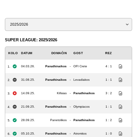
Sezona
SUPER LEAGUE: 2025/2026
KOLO
DATUM
DOMAĆIN
GOST
REZ
04.03.26.
Panathinaikos
-
OFI Crete
4 : 1
1.
31.08.25.
Panathinaikos
-
Levadiakos
1 : 1
2.
14.09.25.
Kifisias
-
Panathinaikos
3 : 2
3.
21.09.25.
Panathinaikos
-
Olympiacos
1 : 1
4.
28.09.25.
Panetolikos
-
Panathinaikos
1 : 2
5.
05.10.25.
Panathinaikos
-
Atromitos
1 : 0
6.