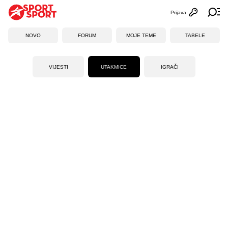
Prijava
Otvori profi
Ot
NOVO
FORUM
MOJE TEME
TABELE
VIJESTI
UTAKMICE
IGRAČI