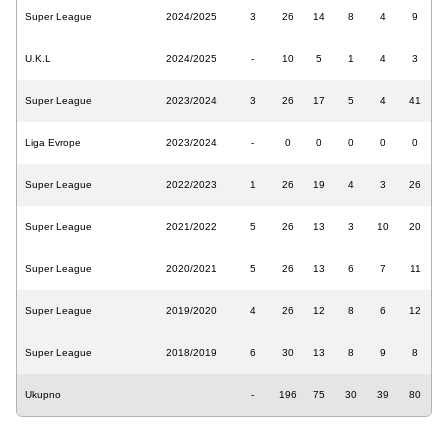
Super League
2024/2025
3
26
14
8
4
9
U.K.L
2024/2025
-
10
5
1
4
3
Super League
2023/2024
3
26
17
5
4
41
Liga Evrope
2023/2024
-
0
0
0
0
0
Super League
2022/2023
1
26
19
4
3
26
Super League
2021/2022
5
26
13
3
10
20
Super League
2020/2021
5
26
13
6
7
11
Super League
2019/2020
4
26
12
8
6
12
Super League
2018/2019
6
30
13
8
9
8
Ukupno
-
196
75
30
39
80