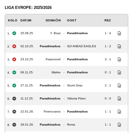
LIGA EVROPE: 2025/2026
KOLO
DATUM
DOMAĆIN
GOST
REZ
25.09.25.
Y. Boys
-
Panathinaikos
1 : 4
1.
02.10.25.
Panathinaikos
-
GO AHEAD EAGLES
1 : 2
2.
23.10.25.
Feyenoord
-
Panathinaikos
3 : 1
3.
06.11.25.
Malmo
-
Panathinaikos
0 : 1
4.
27.11.25.
Panathinaikos
-
Sturm Graz
2 : 1
5.
11.12.25.
Panathinaikos
-
Viktoria Plzen
0 : 0
6.
22.01.26.
Ferencvaros
-
Panathinaikos
1 : 1
7.
29.01.26.
Panathinaikos
-
Roma
1 : 1
8.