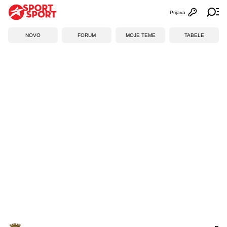
Prijava
Otvori profi
Ot
NOVO
FORUM
MOJE TEME
TABELE